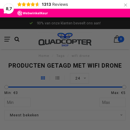
×
1313
Reviews
8,7
93% van onze klanten beveelt ons aan!
0
Home
/
Tags
/
wifi drone
PRODUCTEN GETAGD MET WIFI DRONE
24
Min: €
0
Max: €
5
Meest bekeken