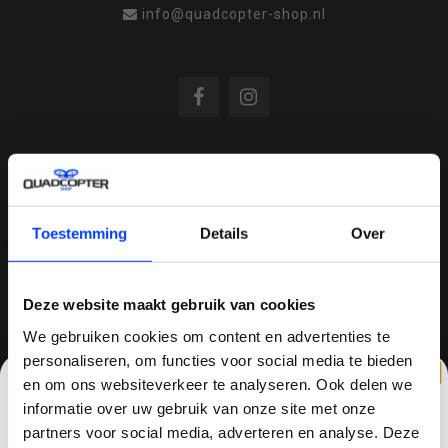
info@quadcopter-shop.nl
REVIEWS
Toestemming
Details
Over
/
8.6
10
810 reviews
Deze website maakt gebruik van cookies
We gebruiken cookies om content en advertenties te
QUADCOPTER-SHOP.NL
personaliseren, om functies voor social media te bieden
en om ons websiteverkeer te analyseren. Ook delen we
Sinds 2014 is quadcopter-shop een bekende
informatie over uw gebruik van onze site met onze
speler op het gebied van drones, quadcopters,
partners voor social media, adverteren en analyse. Deze
multicopters (het beestje hoeft maar een naam