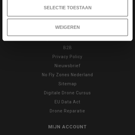
Drone cursus
SELECTIE TOESTAAN
Garantie en klachten
Inruilen
WEIGEREN
Retour
Algemene voorwaarden
B2B
Privacy Policy
Nieuwsbrief
No Fly Zones Nederland
Sitemap
Digitale Drone Cursus
EU Data Act
Drone Reparatie
MIJN ACCOUNT