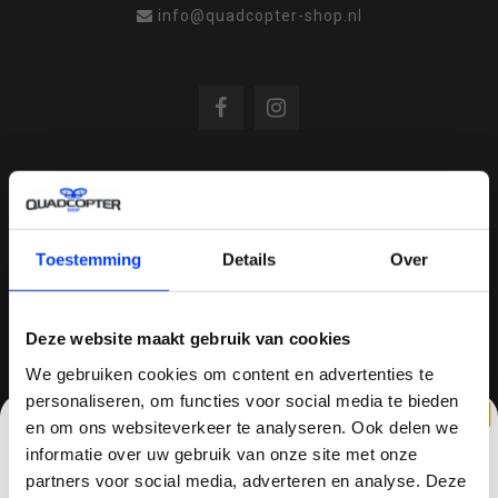
info@quadcopter-shop.nl
REVIEWS
Toestemming
Details
Over
/
8.6
10
810 reviews
Deze website maakt gebruik van cookies
We gebruiken cookies om content en advertenties te
QUADCOPTER-SHOP.NL
personaliseren, om functies voor social media te bieden
en om ons websiteverkeer te analyseren. Ook delen we
Sinds 2014 is quadcopter-shop een bekende
informatie over uw gebruik van onze site met onze
speler op het gebied van drones, quadcopters,
partners voor social media, adverteren en analyse. Deze
multicopters (het beestje hoeft maar een naam