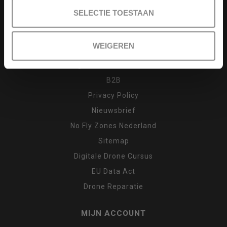
Drone cursus
SELECTIE TOESTAAN
Garantie en klachten
Inruilen
WEIGEREN
Retour
Algemene voorwaarden
B2B
Privacy Policy
Nieuwsbrief
No Fly Zones Nederland
Sitemap
Digitale Drone Cursus
EU Data Act
Drone Reparatie
MIJN ACCOUNT