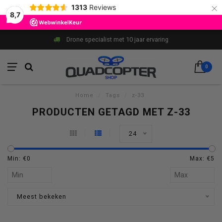
×
1313
Reviews
8,7
Drone specialist met 10 jaar ervaring
0
Home
/
Tags
/
z-33
PRODUCTEN GETAGD MET Z-33
24
Min: €
0
Max: €
5
Meest bekeken