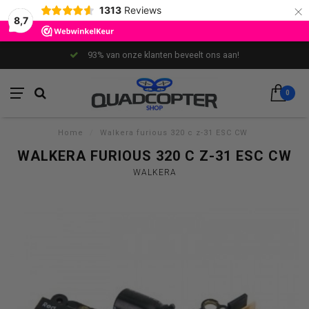
×
1313
Reviews
8,7
93% van onze klanten beveelt ons aan!
0
Home
/
Walkera furious 320 c z-31 ESC CW
WALKERA FURIOUS 320 C Z-31 ESC CW
WALKERA