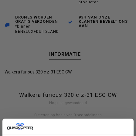
producten
DRONES WORDEN
93% VAN ONZE
GRATIS VERZONDEN
KLANTEN BEVEELT ONS
AAN
*binnen
BENELUX+DUITSLAND
INFORMATIE
Walkera furious 320 c z-31 ESC CW
Walkera furious 320 c z-31 ESC CW
Nog niet gewaardeerd
0 sterren op basis van 0 beoordelingen
JE BEOORDELING TOEVOEGEN