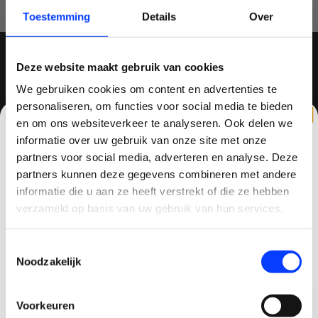
Toestemming
Details
Over
Deze website maakt gebruik van cookies
MELD JE AAN VOOR ONZE NIEUWSBRIEF
We gebruiken cookies om content en advertenties te
personaliseren, om functies voor social media te bieden
en om ons websiteverkeer te analyseren. Ook delen we
informatie over uw gebruik van onze site met onze
partners voor social media, adverteren en analyse. Deze
QUADCOPTER-SHOP
partners kunnen deze gegevens combineren met andere
CLAIM KORTING OP JE EERSTE
informatie die u aan ze heeft verstrekt of die ze hebben
Contactgegevens
BESTELLING!
verzameld op basis van uw gebruik van hun services.
Haagsittarderweg 27
Ontvang je welkomstkorting tot 15 euro.
6132 SV
Toestemmingsselectie
.
Minimale besteding 100 euro
Noodzakelijk
Sittard, Nederland
Email
+31634786988
Voorkeuren
Korting graag!