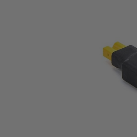
op
en
neer
om