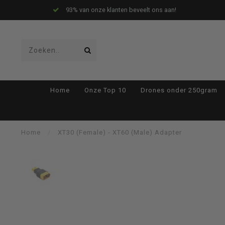
93% van onze klanten beveelt ons aan!
Gebruik
Home
Onze Top 10
Drones onder 250gram
de
Home
/
XT30 (Female) - XT60 (Male) Adapter
pijltjes