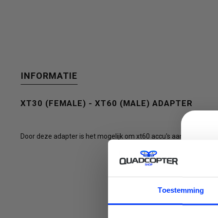
een
INFORMATIE
beschikbaar
XT30 (FEMALE) - XT60 (MALE) ADAPTER
Door deze adapter is het mogelijk om xt60 accu's aan te sluiten/
resultaat
C
Toestemming
te