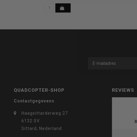
om
naar
QUADCOPTER-SHOP
REVIEWS
Contactgegevens
het
Haagsittarderweg 27
6132 SV
8
Sittard, Nederland