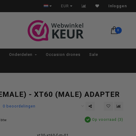
Op werkdagen voor 22:00 besteld, morgen in huis*
EUR
Inloggen
0
Onderdelen
Occasion drones
Sale
EMALE) - XT60 (MALE) ADAPTER
0 beoordelingen
Op voorraad (3)
 btw
:
xt30-xt60-f-m-01