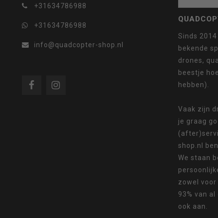
+31634786988
geselecteerde
QUADCOP
+31634786988
Sinds 2014
info@quadcopter-shop.nl
bekende sp
drones, qua
zoekresultaat
beestje ho
hebben).
Vaak zijn 
je graag g
te
(after)serv
shop.nl ben
We staan b
persoonlijk
zowel voor
gaan.
93% van al
ook aan.