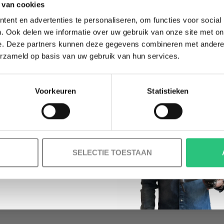
 van cookies
Ontvang je welkomstkorting tot 15 euro.
ent en advertenties te personaliseren, om functies voor social
.
Minimale besteding 100 euro
. Ook delen we informatie over uw gebruik van onze site met on
e. Deze partners kunnen deze gegevens combineren met andere i
l
erzameld op basis van uw gebruik van hun services.
Voorkeuren
Statistieken
Korting graag!
NEE, GEEN VOORDEEL a.u.b.
SELECTIE TOESTAAN