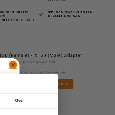
WORDEN GRATIS
93% VAN ONZE KLANTEN
DEN
BEVEELT ONS AAN
BENELUX+DUITSLAND
T30 (Female) - XT60 (Male) Adapter
Nog niet gewaardeerd
0 sterren op basis van 0 beoordelingen
JE BEOORDELING TOEVOEGEN
TE
Over
N