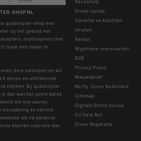
Keuzehulp
Drone cursus
TER-SHOP.NL
Garantie en klachten
 is quadcopter-shop een
Inruilen
eler op het gebied van
dcopters, multicopters (het
Retour
eft maar een naam te
Algemene voorwaarden
B2B
Privacy Policy
drones dure aankopen en wil
Nieuwsbrief
oed advies en uitstekende
ice hebben. Bij quadcopter-
No Fly Zones Nederland
 je dan aan het juiste adres.
Sitemap
ekend om ons advies,
Digitale Drone Cursus
e benadering en service
EU Data Act
 aankoop als na aankoop.
Drone Reparatie
 onze klanten raad ons dan