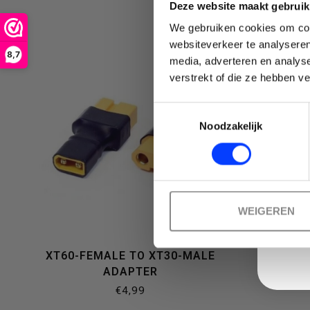
Deze website maakt gebruik
We gebruiken cookies om cont
websiteverkeer te analyseren
selecteren.
8,7
media, adverteren en analys
Emai
verstrekt of die ze hebben v
Toestemmingsselectie
Noodzakelijk
Druk
WEIGEREN
op
XT60-FEMALE TO XT30-MALE
ADAPTER
€4,99
Enter