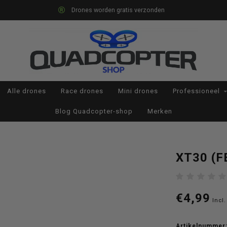
Drones worden gratis verzonden
Alle drones
Race drones
Mini drones
Professioneel
Blog Quadcopter-shop
Merken
XT30 (F
€4,99
Incl.
Artikelnummer