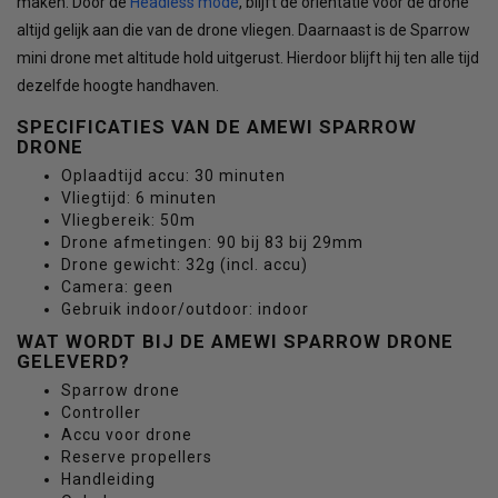
maken. Door de
Headless mode
, blijft de orientatie voor de drone
altijd gelijk aan die van de drone vliegen. Daarnaast is de Sparrow
mini drone met altitude hold uitgerust. Hierdoor blijft hij ten alle tijd
dezelfde hoogte handhaven.
SPECIFICATIES VAN DE AMEWI SPARROW
DRONE
Oplaadtijd accu: 30 minuten
Vliegtijd: 6 minuten
Vliegbereik: 50m
Drone afmetingen: 90 bij 83 bij 29mm
Drone gewicht: 32g (incl. accu)
Camera: geen
Gebruik indoor/outdoor: indoor
WAT WORDT BIJ DE AMEWI SPARROW DRONE
GELEVERD?
Sparrow drone
Controller
Accu voor drone
Reserve propellers
Handleiding