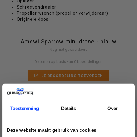
Oplader
Schroevendraaier
Propeller wrench (propeller verwijderaar)
Originele doos
Amewi Sparrow mini drone - blauw
Nog niet gewaardeerd
0 sterren op basis van 0 beoordelingen
JE BEOORDELING TOEVOEGEN
GERELATEERDE PRODUCTEN
Toestemming
Details
Over
Deze website maakt gebruik van cookies