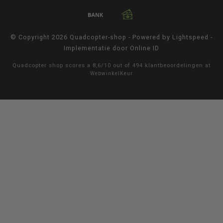
© Copyright 2026 Quadcopter-shop - Powered by
Lightspeed
-
Implementatie door
Online ID
Quadcopter shop
scores a
8,6
/
10
out of
494
klantbeoordelingen at
WebwinkelKeur