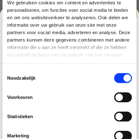
We gebruiken cookies om content en advertenties te
personaliseren, om functies voor social media te bieden
en om ons websiteverkeer te analyseren. Ook delen we
informatie over uw gebruik van onze site met onze
partners voor social media, adverteren en analyse. Deze
partners kunnen deze gegevens combineren met andere
CLAIM KORTING OP JE EERSTE
informatie die u aan ze heeft verstrekt of die ze hebben
AMEWI SPARROW MINI
AMEWI FIGHTSTAR BATTLE
BESTELLING!
verzameld op basis van uw gebruik van hun services.
DRONE - ROOD
DRONE SET DRONE
Ontvang je welkomstkorting tot 15 euro.
€49,99
€79,99
Toestemmingsselectie
.
Minimale besteding 100 euro
Noodzakelijk
Email
Voorkeuren
Korting graag!
Statistieken
NEE, GEEN VOORDEEL a.u.b.
Marketing