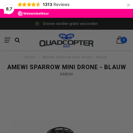
×
1313
Reviews
8,7
Drones worden gratis verzonden
0
Home
/
Amewi Sparrow mini drone - blauw
AMEWI SPARROW MINI DRONE - BLAUW
AMEWI