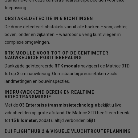
Samen leveren deze camera’s haarscherpe beelden voor elke
toepassing.
OBSTAKELDETECTIE IN 6 RICHTINGEN
De drone detecteert obstakels vanuit alle hoeken – voor, achter,
boven, onder en zijkanten – waardoor u veilig kunt vliegen in
complexe omgevingen.
RTK MODULE VOOR TOT OP DE CENTIMETER
NAUWKEURIGE POSITIEBEPALING
Dankzij de geïntegreerde
RTK module
navigeert de Matrice 3TD
tot op 3 cm nauwkeurig. Onmisbaar bij precisietaken zoals
landmetingen en bouwinspecties.
INDRUKWEKKEND BEREIK EN REALTIME
VIDEOTRANSMISSIE
Met de
O3 Enterprise transmissietechnologie
bekijkt u live
videobeelden op grote afstand. De Matrice 3TD heeft een bereik
tot
15 kilometer
, zodat u altijd verbonden blijft.
DJI FLIGHTHUB 2 & VISUELE VLUCHTROUTEPLANNING