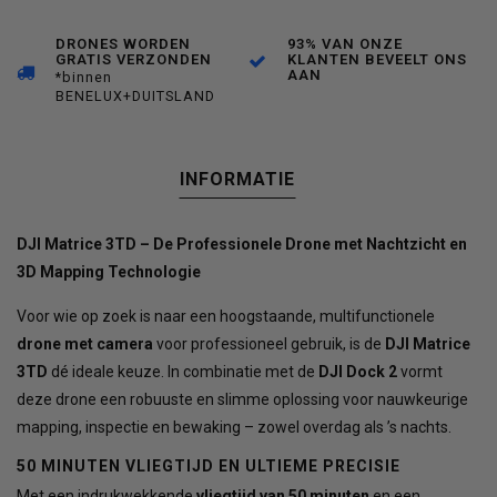
DRONES WORDEN
93% VAN ONZE
GRATIS VERZONDEN
KLANTEN BEVEELT ONS
AAN
*binnen
BENELUX+DUITSLAND
INFORMATIE
DJI Matrice 3TD – De Professionele Drone met Nachtzicht en
3D Mapping Technologie
Voor wie op zoek is naar een hoogstaande, multifunctionele
drone met camera
voor professioneel gebruik, is de
DJI Matrice
3TD
dé ideale keuze. In combinatie met de
DJI Dock 2
vormt
deze drone een robuuste en slimme oplossing voor nauwkeurige
mapping, inspectie en bewaking – zowel overdag als ’s nachts.
50 MINUTEN VLIEGTIJD EN ULTIEME PRECISIE
Met een indrukwekkende
vliegtijd van 50 minuten
en een