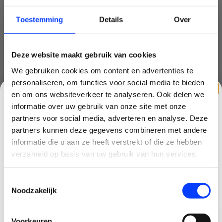
USB-C kabel
Toestemming
Details
Over
Handleiding
Deze website maakt gebruik van cookies
DJI Matrice 3TD Enterprise drone
We gebruiken cookies om content en advertenties te
Nog niet gewaardeerd
personaliseren, om functies voor social media te bieden
0 sterren op basis van 0 beoordelingen
en om ons websiteverkeer te analyseren. Ook delen we
informatie over uw gebruik van onze site met onze
JE BEOORDELING TOEVOEGEN
partners voor social media, adverteren en analyse. Deze
partners kunnen deze gegevens combineren met andere
CLAIM KORTING OP JE EERSTE
informatie die u aan ze heeft verstrekt of die ze hebben
GERELATEERDE PRODUCTEN
BESTELLING!
verzameld op basis van uw gebruik van hun services.
Ontvang je welkomstkorting tot 15 euro.
Toestemmingsselectie
.
Minimale besteding 100 euro
Noodzakelijk
Email
Voorkeuren