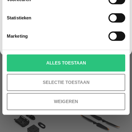
Korting graag!
Statistieken
NEE, GEEN VOORDEEL a.u.b.
Marketing
DJI MATRICE 3D (TD)
HPRC TRANSPORT CASE
SERIES INTELLIGENT
FOR DJI MATRICE 3D/3TD
FLIGHT BATTERY
€319,99
€539,99
ALLES TOESTAAN
SELECTIE TOESTAAN
WEIGEREN