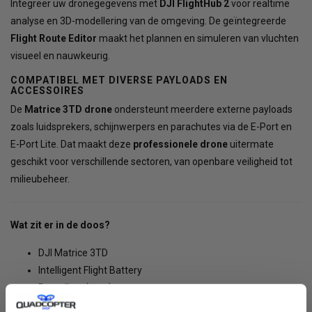
Integreer uw dronegegevens met
DJI FlightHub 2
voor realtime
analyse en 3D-modellering van de omgeving. De geïntegreerde
Flight Route Editor
maakt het plannen en simuleren van vluchten
visueel en nauwkeurig.
COMPATIBEL MET DIVERSE PAYLOADS EN
ACCESSOIRES
De
Matrice 3TD drone
ondersteunt meerdere externe payloads
zoals luidsprekers, schijnwerpers en parachutes via de E-Port en
E-Port Lite. Dat maakt deze
professionele drone
uitermate
geschikt voor verschillende sectoren, van openbare veiligheid tot
milieubeheer.
Wat zit er in de doos?
DJI Matrice 3TD
Intelligent Flight Battery
Propellers (paar)
Lader