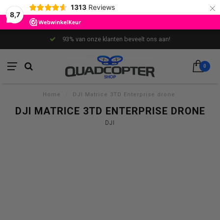
×
1313
Reviews
8,7
93% van onze klanten beveelt ons aan!
0
Home
/
DJI Matrice 3TD Enterprise drone
DJI MATRICE 3TD ENTERPRISE DRONE
DJI