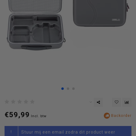
€59,99
Backorder
Incl. btw
!
Stuur mij een email zodra dit product weer