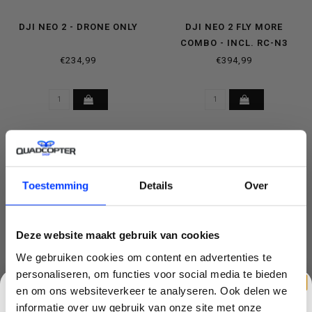
DJI NEO 2 - DRONE ONLY
DJI NEO 2 FLY MORE
COMBO - INCL. RC-N3
CONTROLLER
€234,99
€394,99
SALE-3%
Toestemming
Details
Over
Deze website maakt gebruik van cookies
We gebruiken cookies om content en advertenties te
personaliseren, om functies voor social media te bieden
en om ons websiteverkeer te analyseren. Ook delen we
informatie over uw gebruik van onze site met onze
DJI NEO 2 MOTION COMBO
DJI NEO 2 - MOTION FLY