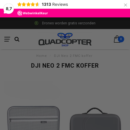
×
1313
Reviews
8,7
Drones worden gratis verzonden
0
Home
/
DJI Neo 2 FMC koffer
DJI NEO 2 FMC KOFFER