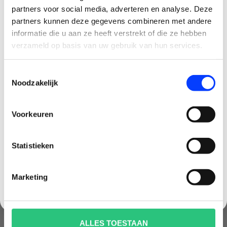
partners voor social media, adverteren en analyse. Deze
KOFFER
MORE COMBO INCL.
partners kunnen deze gegevens combineren met andere
GOGGLES N3 & RC MOTION
€59,99
€563,99
€579,99
CLAIM KORTING OP JE EERSTE
informatie die u aan ze heeft verstrekt of die ze hebben
3
BESTELLING!
verzameld op basis van uw gebruik van hun services.
Ontvang je welkomstkorting tot 15 euro.
Toestemmingsselectie
.
Minimale besteding 100 euro
Noodzakelijk
Email
Voorkeuren
Korting graag!
Statistieken
NEE, GEEN VOORDEEL a.u.b.
Marketing
DJI NEO 2 - DJI CARE
DJI NEO 2 PRO - DJI CARE
REFRESH - 1-YEAR PLAN
REFRESH - 2-YEAR PLAN
ALLES TOESTAAN
CARD
CARD