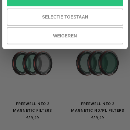
€16,99
€29,99
SELECTIE TOESTAAN
WEIGEREN
FREEWELL NEO 2
FREEWELL NEO 2
MAGNETIC FILTERS
MAGNETIC ND/PL FILTERS
EVERYDAY 3-PACK
BRIGHT DAY- 3 PACK
€29,49
€29,49