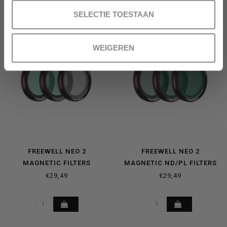
SELECTIE TOESTAAN
WEIGEREN
FREEWELL NEO 2
FREEWELL NEO 2
MAGNETIC FILTERS
MAGNETIC ND/PL FILTERS
EVERYDAY 3-PACK
BRIGHT DAY- 3 PACK
€29,49
€29,49