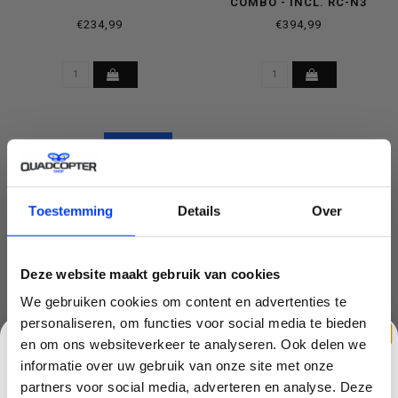
COMBO - INCL. RC-N3
CONTROLLER
€234,99
€394,99
SALE-3%
Toestemming
Details
Over
Deze website maakt gebruik van cookies
We gebruiken cookies om content en advertenties te
personaliseren, om functies voor social media te bieden
DJI NEO 2 - MOTION FLY
DJI NEO 2 FMC KOFFER
en om ons websiteverkeer te analyseren. Ook delen we
MORE COMBO INCL.
informatie over uw gebruik van onze site met onze
GOGGLES N3 & RC MOTION
€563,99
€59,99
partners voor social media, adverteren en analyse. Deze
€579,99