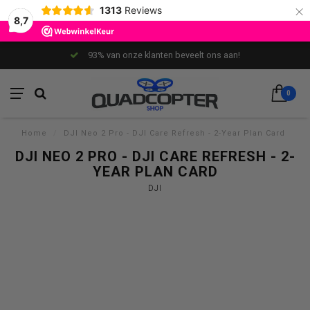
×
1313
Reviews
8,7
93% van onze klanten beveelt ons aan!
0
Home
/
DJI Neo 2 Pro - DJI Care Refresh - 2-Year Plan Card
DJI NEO 2 PRO - DJI CARE REFRESH - 2-
YEAR PLAN CARD
DJI