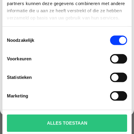
3
partners kunnen deze gegevens combineren met andere
CLAIM KORTING OP JE EERSTE
informatie die u aan ze heeft verstrekt of die ze hebben
BESTELLING!
verzameld op basis van uw gebruik van hun services.
Ontvang je welkomstkorting tot 15 euro.
Toestemmingsselectie
.
Minimale besteding 100 euro
Noodzakelijk
Email
Voorkeuren
Korting graag!
Statistieken
NEE, GEEN VOORDEEL a.u.b.
Marketing
DJI NEO 2 MOTION COMBO
DJI NEO 2 KOFFER
KOFFER
€59,99
€49,99
ALLES TOESTAAN