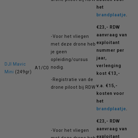
het
brandplaatje
.
€23,- RDW
aanvraag van
-Voor het vliegen
exploitant
met deze drone heb
nummer per
je geen
jaar,
opleiding/cursus
DJI Mavic
verlenging
nodig.
A1/C0
Mini
(249gr)
kost €13,-
-Registratie van de
v.a. €15,-
drone piloot bij RDW
kosten voor
het
brandplaatje
.
€23,- RDW
aanvraag van
-Voor het vliegen
exploitant