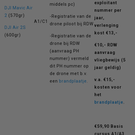
exploitant
middels pc)
DJI Mavic Air
nummer per
2
(570gr)
-Registratie van de
jaar,
A1/C1
drone piloot bij RDW
verlenging
DJI Air 2S
kost €13,-
(600gr)
-Registratie van de
drone bij RDW
€10,- RDW
(aanvraag PH
aanvraag
nummer) vermeld
vliegbewijs (5
dit PH nummer op
jaar geldig)
de drone met b.v.
v.a. €15,-
een
brandplaatje
.
kosten voor
het
brandplaatje
.
€59,90 Basis
cursus A1/A3