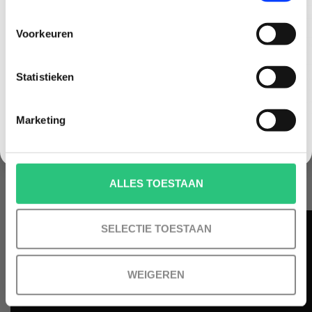
Email
Voorkeuren
Korting graag!
Statistieken
NEE, GEEN VOORDEEL a.u.b.
Marketing
Tabel 2: Drone regelgeving vanaf 31 december 2020 tot en
met januari 2023
ALLES TOESTAAN
SELECTIE TOESTAAN
WEIGEREN