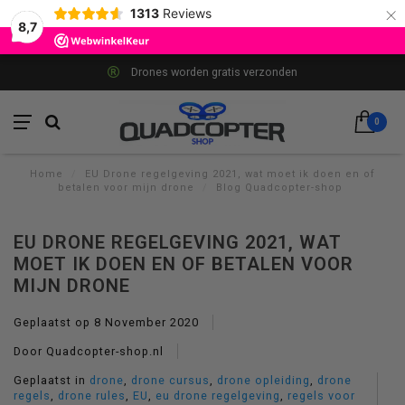
×
1313
Reviews
8,7
Op werkdagen voor 22:00 besteld, morgen in hu
0
Home
/
EU Drone regelgeving 2021, wat moet ik doen en of
betalen voor mijn drone
/
Blog Quadcopter-shop
EU DRONE REGELGEVING 2021, WAT
MOET IK DOEN EN OF BETALEN VOOR
MIJN DRONE
Geplaatst op
8 November 2020
Door Quadcopter-shop.nl
Geplaatst in
drone
,
drone cursus
,
drone opleiding
,
drone
regels
,
drone rules
,
EU
,
eu drone regelgeving
,
regels voor