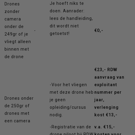
Je hoeft niks te
Drones
doen. Aanrader:
zonder
lees de handleiding,
camera
dit wordt niet
onder de
-
€0,-
getoetst!
249gr of je
vliegt alleen
binnen met
de drone
€23,- RDW
aanvraag van
-Voor het vliegen
exploitant
met deze drone heb
nummer per
Drones onder
je geen
jaar,
de 250gr of
opleiding/cursus
verlenging
drones met
nodig.
kost €13,-
een camera
-Registratie van de
v.a. €15,-
drone piloot bij RDW
kosten voor