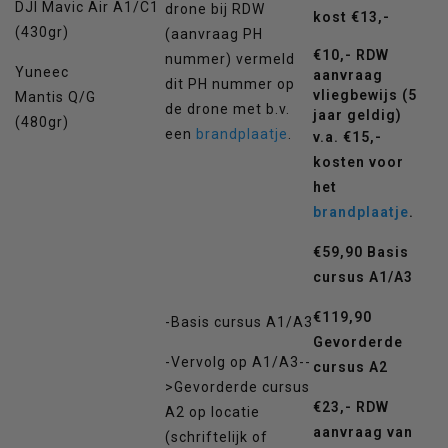
DJI Mavic Air
A1/C1
drone bij RDW
kost €13,-
(430gr)
(aanvraag PH
€10,- RDW
nummer) vermeld
Yuneec
aanvraag
dit PH nummer op
vliegbewijs (5
Mantis Q/G
de drone met b.v.
jaar geldig)
(480gr)
een
brandplaatje
.
v.a. €15,-
kosten voor
het
brandplaatje
.
€59,90 Basis
cursus A1/A3
€119,90
-Basis cursus A1/A3
Gevorderde
-Vervolg op A1/A3--
cursus A2
>Gevorderde cursus
€23,- RDW
A2 op locatie
aanvraag van
(schriftelijk of