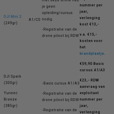
met deze drone heb
nummer per
je geen
jaar,
opleiding/cursus
DJI Mini 2
verlenging
nodig.
A1/C0
(249gr)
kost €13,-
-Registratie van de
v.a. €15,-
drone piloot bij RDW
kosten voor
het
brandplaatje
.
€59,90 Basis
cursus A1/A3
DJI Spark
€23,- RDW
(300gr)
-Basis cursus A1/A3
aanvraag van
Yuneec
exploitant
-Registratie van de
Breeze
nummer per
drone piloot bij RDW
(385gr)
jaar,
-Registratie van de
verlenging