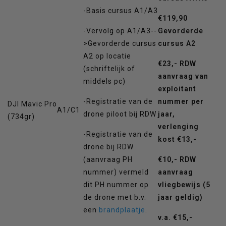
-Basis cursus A1/A3
€119,90
-Vervolg op A1/A3--
Gevorderde
>Gevorderde cursus
cursus A2
A2 op locatie
€23,- RDW
(schriftelijk of
aanvraag van
middels pc)
exploitant
-Registratie van de
nummer per
DJI Mavic Pro
A1/C1
drone piloot bij RDW
jaar,
(734gr)
verlenging
-Registratie van de
kost €13,-
drone bij RDW
(aanvraag PH
€10,- RDW
nummer) vermeld
aanvraag
dit PH nummer op
vliegbewijs (5
de drone met b.v.
jaar geldig)
een
brandplaatje
.
v.a. €15,-