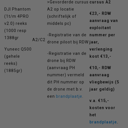
>Gevorderde cursus
cursus A2
DJI Phantom
A2 op locatie
€23,- RDW
(1t/m 4PRO
(schriftelijk of
aanvraag van
v2.0) reeks
middels pc)
exploitant
(1000 resp
-Registratie van de
nummer per
1388gr
A2/C2
drone piloot bij RDW
jaar,
Yuneec Q500
verlenging
-Registratie van de
(gehele
kost €13,-
drone bij RDW
reeks)
(aanvraag PH
€10,- RDW
(1885gr)
nummer) vermeld
aanvraag
dit PH nummer op
vliegbewijs (5
de drone met b.v.
jaar geldig)
een
brandplaatje
.
v.a. €15,-
kosten voor
het
brandplaatje
.