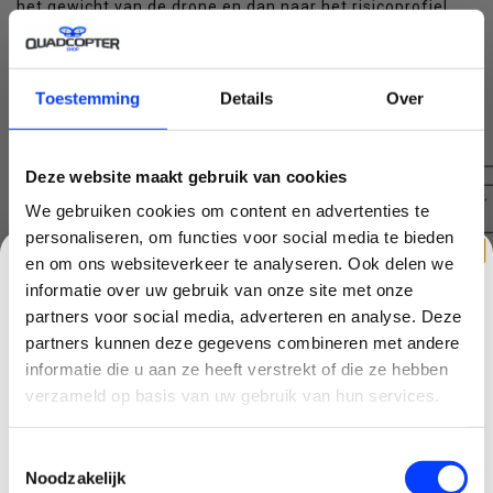
het gewicht van de drone en dan naar het risicoprofiel
van de vlucht(en) die je wilt maken. Hoe zwaarder de
drone, hoe zwaarder de eisen. En, je raadde het natuurlijk
al, hoe meer risico in de vlucht, hoe meer eisen de regels
Toestemming
Details
Over
aan jou als piloot stellen.
Deze website maakt gebruik van cookies
We gebruiken cookies om content en advertenties te
personaliseren, om functies voor social media te bieden
en om ons websiteverkeer te analyseren. Ook delen we
informatie over uw gebruik van onze site met onze
partners voor social media, adverteren en analyse. Deze
partners kunnen deze gegevens combineren met andere
CLAIM KORTING OP JE EERSTE
informatie die u aan ze heeft verstrekt of die ze hebben
BESTELLING!
verzameld op basis van uw gebruik van hun services.
Ontvang je welkomstkorting tot 15 euro.
Toestemmingsselectie
.
Minimale besteding 100 euro
Noodzakelijk