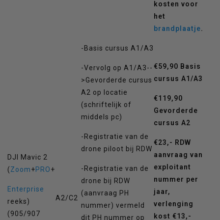
kosten voor
het
brandplaatje
.
-Basis cursus A1/A3
€59,90 Basis
-Vervolg op A1/A3--
cursus A1/A3
>Gevorderde cursus
A2 op locatie
€119,90
(schriftelijk of
Gevorderde
middels pc)
cursus A2
-Registratie van de
€23,- RDW
drone piloot bij RDW
aanvraag van
DJI Mavic 2
exploitant
-Registratie van de
(
Zoom
+
PRO
+
nummer per
drone bij RDW
Enterprise
jaar,
(aanvraag PH
A2/C2
reeks)
verlenging
nummer) vermeld
(905/907
kost €13,-
dit PH nummer op