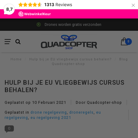
×
1313
Reviews
8,7
Drones worden gratis verzonden
0
Home
/
Hulp bij je EU vliegbewijs cursus behalen?
/
Blog
Quadcopter-shop
HULP BIJ JE EU VLIEGBEWIJS CURSUS
BEHALEN?
Geplaatst op
10 Februari 2021
Door Quadcopter-shop
Geplaatst in
drone regelgeving
,
droneregels
,
eu
regelgeving
,
eu regelgeving 2021
0