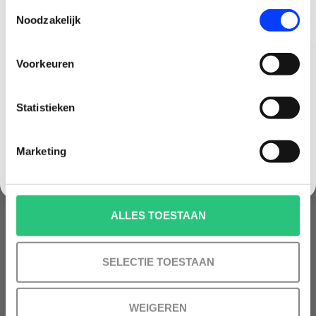
Toestemmingsselectie
.
Minimale besteding 100 euro
Noodzakelijk
Email
4k drone
(5)
Voorkeuren
beginner
(1)
Korting graag!
beginnersdrone
(2)
Statistieken
NEE, GEEN VOORDEEL a.u.b.
beste drone
(2)
Marketing
compacte drone
(3)
dji
(14)
dji mavic 3
(1)
ALLES TOESTAAN
dji mavic mini
(3)
SELECTIE TOESTAAN
drone
(8)
drone cursus
(2)
WEIGEREN