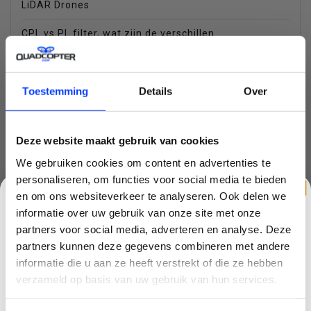
LiDAR Drones
CPL vs PL filter, wat zijn de verschillen
DJI Dock 3 – Autonome drone-inzet, dag en nacht
DJI Mavic 4 Pro: Dé High-End Drone voor Creatieve
Toestemming
Details
Over
Pro's
De Jagersdrone: Hoe de DJI Matrice 4T Wilddetectie
Deze website maakt gebruik van cookies
en Jacht veranderd
We gebruiken cookies om content en advertenties te
DJI Mini 4 Pro vs. DJI Flip – Welke drone past bij jou?
personaliseren, om functies voor social media te bieden
en om ons websiteverkeer te analyseren. Ook delen we
DJI Neo, de lichtste DJI drone met zijn 135gram en
informatie over uw gebruik van onze site met onze
4k beeld
partners voor social media, adverteren en analyse. Deze
partners kunnen deze gegevens combineren met andere
Wat is de beste drone die je volgt?
CLAIM KORTING OP JE EERSTE
informatie die u aan ze heeft verstrekt of die ze hebben
BESTELLING!
verzameld op basis van uw gebruik van hun services.
Ontvang je welkomstkorting tot 15 euro.
Tags