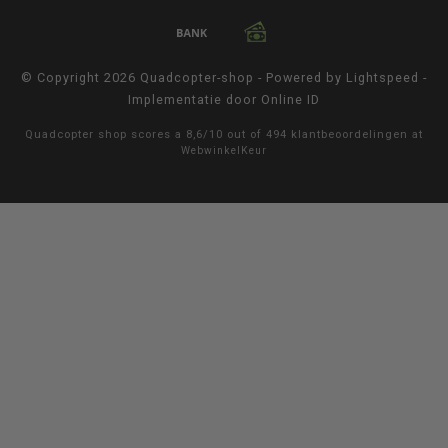
© Copyright 2026 Quadcopter-shop - Powered by
Lightspeed
-
Implementatie door
Online ID
Quadcopter shop
scores a
8,6
/
10
out of
494
klantbeoordelingen at
WebwinkelKeur