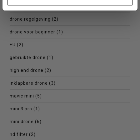
drone mini
(1)
drone regelgeving
(2)
drone voor beginner
(1)
EU
(2)
gebruikte drone
(1)
high end drone
(2)
inklapbare drone
(3)
mavic mini
(5)
mini 3 pro
(1)
mini drone
(6)
nd filter
(2)