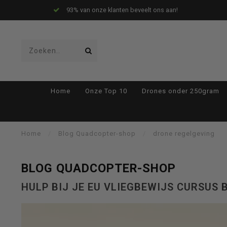
 aan!
Drones worden gratis verzonden
Gebruik
Home
Onze Top 10
Drones onder 250gram
de
Home
/
Blog Quadcopter-shop
/
drone regelgeving
BLOG QUADCOPTER-SHOP
pijltjes
HULP BIJ JE EU VLIEGBEWIJS CURSUS 