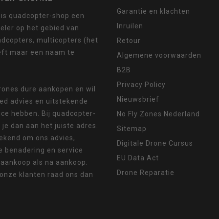
Garantie en klachten
 is quadcopter-shop een
Inruilen
eler op het gebied van
dcopters, multicopters (het
Retour
eft maar een naam te
Algemene voorwaarden
B2B
Privacy Policy
drones dure aankopen en wil
Nieuwsbrief
oed advies en uitstekende
ice hebben. Bij quadcopter-
No Fly Zones Nederland
 je dan aan het juiste adres.
Sitemap
ekend om ons advies,
Digitale Drone Cursus
e benadering en service
EU Data Act
 aankoop als na aankoop.
Drone Reparatie
 onze klanten raad ons dan