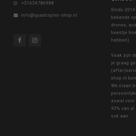
+31634786988
Sinds 2014
info@quadcopter-shop.nl
Als
bekende sp
drones, qua
beestje ho
hebben).
u
Vaak zijn 
je graag g
(after)serv
shop.nl ben
We staan b
met
persoonlijk
zowel voor
93% van al
ook aan.
aanraaktoetsen