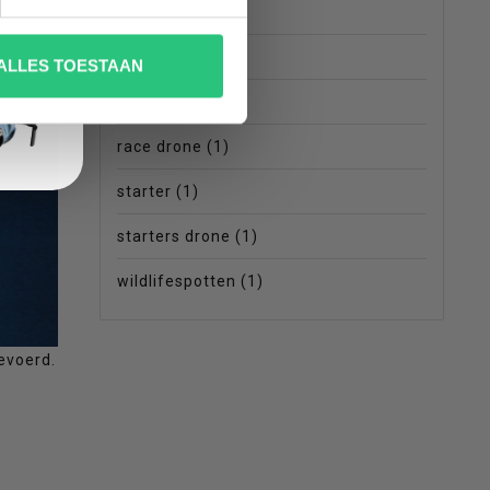
mini drone
(6)
nd filter
(2)
ALLES TOESTAAN
quadcopter
(1)
race drone
(1)
starter
(1)
starters drone
(1)
wildlifespotten
(1)
evoerd.