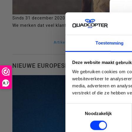
Sinds 31 december 2020 is het noodzakelijk om een dro
selecteren.
We merken dat veel klanten van ons hier moeite mee he
C
Artikel verder lezen »
Toestemming
Druk
Deze website maakt gebruik
NIEUWE EUROPESE DRONE REGELGEVIN
We gebruiken cookies om cont
websiteverkeer te analyseren
8,7
media, adverteren en analys
Emai
verstrekt of die ze hebben v
op
Toestemmingsselectie
Noodzakelijk
Enter