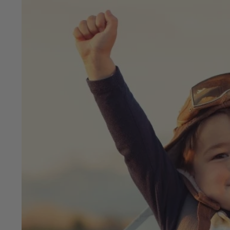
op
en
neer
om