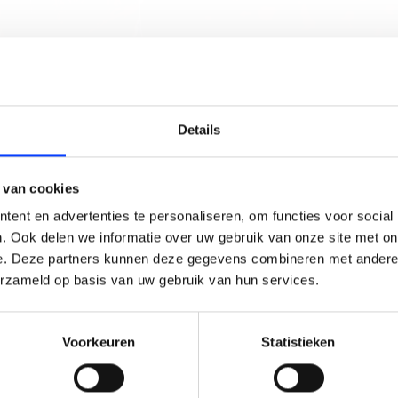
ne vliegbewijs te behalen voor drones die 250 gram of meer 
bben. We bieden dan ook een helpende hand in dit geheel.
LAIM KORTING OP JE EERS
Details
BESTELLING!
 van cookies
G OP DE LANGE BAAN?
Ontvang je welkomstkorting tot 15 euro.
ent en advertenties te personaliseren, om functies voor social
.
Minimale besteding 100 euro
. Ook delen we informatie over uw gebruik van onze site met on
e. Deze partners kunnen deze gegevens combineren met andere i
l
erzameld op basis van uw gebruik van hun services.
Voorkeuren
Statistieken
Korting graag!