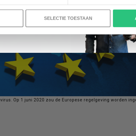
NEE, GEEN VOORDEEL a.u.b.
SELECTIE TOESTAAN
virus. Op 1 juni 2020 zou de Europese regelgeving worden ing