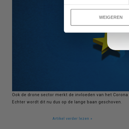
WEIGEREN
om
naar
Ook de drone sector merkt de invloeden van het Corona 
het
Echter wordt dit nu dus op de lange baan geschoven.
Artikel verder lezen »