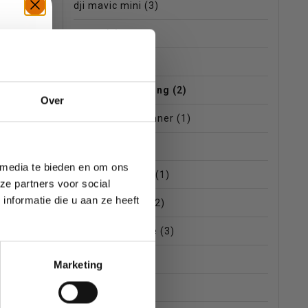
dji mavic mini
(3)
drone
(8)
wegen.
drone cursus
(2)
drone regelgeving
(2)
TE
Over
drone voor beginner
(1)
EU
(2)
 media te bieden en om ons
gebruikte drone
(1)
ze partners voor social
nformatie die u aan ze heeft
high end drone
(2)
inklapbare drone
(3)
mavic mini
(5)
Marketing
mini 3 pro
(1)