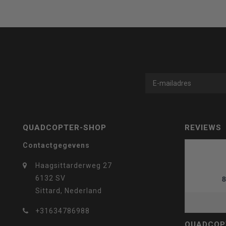
geselecteerde
zoekresultaat
QUADCOPTER-SHOP
REVIEWS
te
Contactgegevens
Haagsittarderweg 27
6132 SV
8
Sittard, Nederland
gaan.
+31634786988
QUADCOP