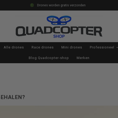
Op werkdagen voor 22:00 besteld, morgen i
Alle drones
Race drones
Mini drones
Professioneel
Blog Quadcopter-shop
Merken
BEHALEN?