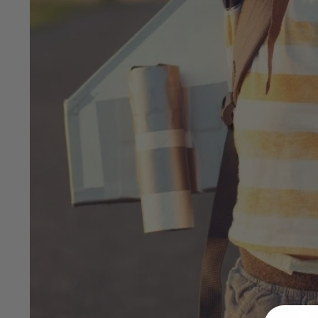
een
beschikbaar
resultaat
te