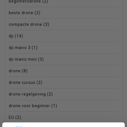
beginnersdrone
(2)
beste drone
(2)
compacte drone
(3)
dji
(14)
dji mavic 3
(1)
dji mavic mini
(3)
drone
(8)
drone cursus
(2)
drone regelgeving
(2)
drone voor beginner
(1)
EU
(2)