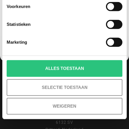
wildlifespotten
(1)
Voorkeuren
Korting graag!
Statistieken
NEE, GEEN VOORDEEL a.u.b.
Marketing
MELD JE AAN VOOR ONZE NIEUWSBRIEF
ALLES TOESTAAN
SELECTIE TOESTAAN
QUADCOPTER-SHOP
Contactgegevens
WEIGEREN
Haagsittarderweg 27
6132 SV