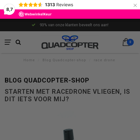
×
1313
Reviews
8,7
93% van onze klanten beveelt ons aan!
0
Home
/
Blog Quadcopter-shop
/
race drone
BLOG QUADCOPTER-SHOP
STARTEN MET RACEDRONE VLIEGEN, IS
DIT IETS VOOR MIJ?