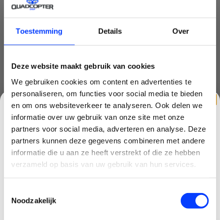
high end drone
(2)
inklapbare drone
(3)
Toestemming
Details
Over
mavic mini
(5)
mini 3 pro
(1)
Deze website maakt gebruik van cookies
We gebruiken cookies om content en advertenties te
mini drone
(6)
personaliseren, om functies voor social media te bieden
nd filter
(2)
en om ons websiteverkeer te analyseren. Ook delen we
informatie over uw gebruik van onze site met onze
quadcopter
(1)
partners voor social media, adverteren en analyse. Deze
partners kunnen deze gegevens combineren met andere
race drone
(1)
CLAIM KORTING OP JE EERSTE
informatie die u aan ze heeft verstrekt of die ze hebben
BESTELLING!
verzameld op basis van uw gebruik van hun services.
starter
(1)
Ontvang je welkomstkorting tot 15 euro.
starters drone
(1)
Toestemmingsselectie
.
Minimale besteding 100 euro
Noodzakelijk
stijgen en landen
(1)
Email