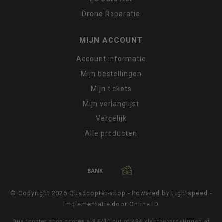
Drone Reparatie
MIJN ACCOUNT
Account informatie
Mijn bestellingen
Mijn tickets
Mijn verlanglijst
Vergelijk
Alle producten
© Copyright 2026 Quadcopter-shop - Powered by
Lightspeed
-
Implementatie door
Online ID
Quadcopter shop
scores a
8,6
/
10
out of
494
klantbeoordelingen at