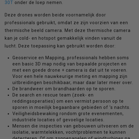
30T
onder de loep nemen.
Deze drones worden beide voornamelijk door
professionals gebruikt, omdat ze zijn voorzien van een
thermische beeld camera. Met deze thermische camera
kan je cold- en hotspot gemakkelijk vinden vanuit de
lucht. Deze toepassing kan gebruikt worden door:
Geoservice en Mapping, professionals hebben soms
een basic 3D map nodig van bepaalde projecten en
met een goede drone + camera is dat uit te voeren.
Voor een hele nauwkeurige meting en mapping zijn
uitbreidingen beschikbaar, maar daar later meer over.
De brandweer om brandhaarden op te sporen.
De search en rescue team (zoek- en
reddingsoperaties) om een vermist persoon op te
sporen in moeilijk begaanbare gebieden of ’s nachts.
Veiligheidsbewaking rondom grote evenementen,
industriële locaties of gevoelige locaties.
Mensen die inspecties van gebouwen uitvoeren om de
isolatie, warmtelekken, vochtproblemen te kunnen
detecteren. Of om zonnepanelen of windturbines na