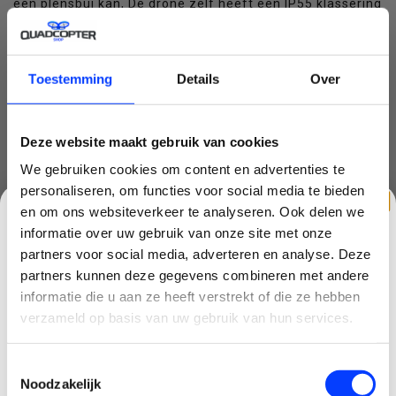
een plensbui kan, De drone zelf heeft een IP55 klassering
dat betekent dat die spuitwaterdicht is, simpel gezegd
bestand tegen krachtige waterstromen ,een zware
regenbui overleeft die gewoon. Een gemiddeld
Toestemming
Details
Over
buitenstopcontact heeft ook de IP55 klassering.
Deze website maakt gebruik van cookies
We gebruiken cookies om content en advertenties te
personaliseren, om functies voor social media te bieden
en om ons websiteverkeer te analyseren. Ook delen we
informatie over uw gebruik van onze site met onze
partners voor social media, adverteren en analyse. Deze
partners kunnen deze gegevens combineren met andere
CLAIM KORTING OP JE EERSTE
informatie die u aan ze heeft verstrekt of die ze hebben
BESTELLING!
verzameld op basis van uw gebruik van hun services.
Ontvang je welkomstkorting tot 15 euro.
Toestemmingsselectie
.
Minimale besteding 100 euro
De DJI Mavic 3T wordt geleverd met een DJI RC Pro
Noodzakelijk