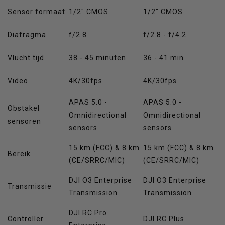
Sensor formaat
1/2" CMOS
1/2" CMOS
Diafragma
f/2.8
f/2.8 - f/4.2
Vlucht tijd
38 - 45 minuten
36 - 41 min
Video
4K/30fps
4K/30fps
APAS 5.0 -
APAS 5.0 -
Obstakel
Omnidirectional
Omnidirectional
sensoren
sensors
sensors
15 km (FCC) & 8 km
15 km (FCC) & 8 km
Bereik
(CE/SRRC/MIC)
(CE/SRRC/MIC)
DJI O3 Enterprise
DJI O3 Enterprise
Transmissie
Transmission
Transmission
DJI RC Pro
Controller
DJI RC Plus