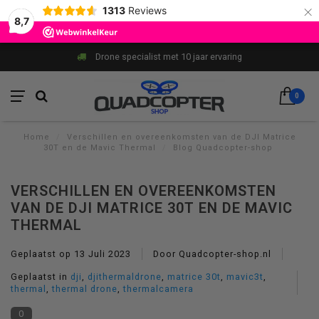
×
1313
Reviews
8,7
 10 jaar ervaring
93% van onze klanten be
0
Home
/
Verschillen en overeenkomsten van de DJI Matrice
30T en de Mavic Thermal
/
Blog Quadcopter-shop
VERSCHILLEN EN OVEREENKOMSTEN
VAN DE DJI MATRICE 30T EN DE MAVIC
THERMAL
Geplaatst op
13 Juli 2023
Door Quadcopter-shop.nl
Geplaatst in
dji
,
djithermaldrone
,
matrice 30t
,
mavic3t
,
thermal
,
thermal drone
,
thermalcamera
0