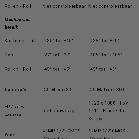
Rollen - Roll
Niet controleerbaar
Niet controleerbaar
Mechanisch
bereik
Kantelen - Tilt
-135° tot +45°
-135° tot +60°
Pan
-27° tot +27°
-105° tot +105°
Rollen - Roll
-45° tot +45°
-45° tot +45°
Camera's
DJI Mavic 3T
DJI Matrice 30T
1920 x 1080 - FoV
FPV view
Niet aanwezig
161° - Frame Rate
camera
30 fps
48MP 1/2" CMOS -
12MP 1/2"CMOS -
Wide
24mm lens
24mm lens