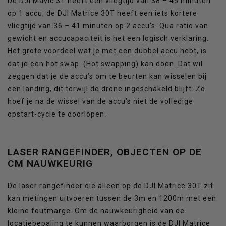
De DJI Mavic 3T heeft een vliegtijd van 38 – 45 minuten
op 1 accu, de DJI Matrice 30T heeft een iets kortere
vliegtijd van 36 – 41 minuten op 2 accu’s. Qua ratio van
gewicht en accucapaciteit is het een logisch verklaring.
Het grote voordeel wat je met een dubbel accu hebt, is
dat je een hot swap (Hot swapping) kan doen. Dat wil
zeggen dat je de accu’s om te beurten kan wisselen bij
een landing, dit terwijl de drone ingeschakeld blijft. Zo
hoef je na de wissel van de accu’s niet de volledige
opstart-cycle te doorlopen.
LASER RANGEFINDER, OBJECTEN OP DE
CM NAUWKEURIG
De laser rangefinder die alleen op de DJI Matrice 30T zit
kan metingen uitvoeren tussen de 3m en 1200m met een
kleine foutmarge. Om de nauwkeurigheid van de
locatiebepaling te kunnen waarborgen is de DJI Matrice