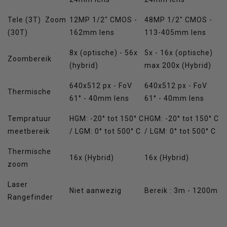
Tele (3T) Zoom
12MP 1/2" CMOS -
48MP 1/2" CMOS -
(30T)
162mm lens
113-405mm lens
8x (optische) - 56x
5x - 16x (optische)
Zoombereik
(hybrid)
max 200x (Hybrid)
640x512 px - FoV
640x512 px - FoV
Thermische
61° - 40mm lens
61° - 40mm lens
Tempratuur
HGM: -20° tot 150° C
HGM: -20° tot 150° C
meetbereik
/ LGM: 0° tot 500° C
/ LGM: 0° tot 500° C
Thermische
16x (Hybrid)
16x (Hybrid)
zoom
Laser
Niet aanwezig
Bereik : 3m - 1200m
Rangefinder