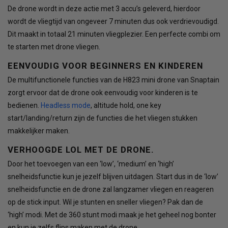
De drone wordt in deze actie met 3 accu’s geleverd, hierdoor
wordt de vliegtijd van ongeveer 7 minuten dus ook verdrievoudigd.
Dit maakt in totaal 21 minuten vliegplezier. Een perfecte combi om
te starten met drone vliegen.
EENVOUDIG VOOR BEGINNERS EN KINDEREN
De multifunctionele functies van de H823 mini drone van Snaptain
zorgt ervoor dat de drone ook eenvoudig voor kinderen is te
bedienen.
Headless mode
, altitude hold, one key
start/landing/return zijn de functies die het vliegen stukken
makkelijker maken.
VERHOOGDE LOL MET DE DRONE.
Door het toevoegen van een ‘low’, ‘medium’ en ‘high’
snelheidsfunctie kun je jezelf blijven uitdagen. Start dus in de ‘low’
snelheidsfunctie en de drone zal langzamer vliegen en reageren
op de stick input. Wil je stunten en sneller vliegen? Pak dan de
‘high’ modi. Met de 360 stunt modi maak je het geheel nog bonter
en kun je zelfs flips maken met de drone.