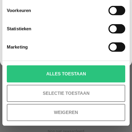
Batterijen: 3 x AAA benodigd (niet meegeleverd)
Vliegbereik: 30 m
Voorkeuren
Laadtijd accu: 45-55 minuten
Korting graag!
Vliegtijd (per accu): ongeveer 7 minuten
Statistieken
NEE, GEEN VOORDEEL a.u.b.
Snaptain H823H Mini Drone pakket
Marketing
Snaptain H823H drone
1x Controller
2x usb oplaadkabel
Schroevendraaier
4x schroefjes
ALLES TOESTAAN
4x reserve propellers
1x accu + 2x extra accu’s (tijdelijke actie)
Handleiding
SELECTIE TOESTAAN
Originele doos
WEIGEREN
SNAPTAIN H823H mini drone nu met 3 accu's
- DDA
Nog niet gewaardeerd