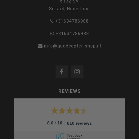
6132 SV
Sittard, Nederland
+31634786988
+31634786988
info@quadcopter-shop.nl
REVIEWS
/
8.6
10
810 reviews