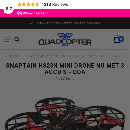
×
1313
Reviews
8,7
93% van onze klanten beveelt ons aan!
0
Home
/
SNAPTAIN H823H mini drone nu met 3 accu's - DDA
SNAPTAIN H823H MINI DRONE NU MET 3
ACCU'S - DDA
SNAPTAIN