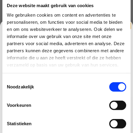
Deze website maakt gebruik van cookies
We gebruiken cookies om content en advertenties te
* Uw e-mailadres wordt niet gepubliceerd.
personaliseren, om functies voor social media te bieden
en om ons websiteverkeer te analyseren. Ook delen we
Opmerking:
*
informatie over uw gebruik van onze site met onze
partners voor social media, adverteren en analyse. Deze
partners kunnen deze gegevens combineren met andere
CLAIM KORTING OP JE EERSTE
informatie die u aan ze heeft verstrekt of die ze hebben
* Verplichte velden
BESTELLING!
verzameld op basis van uw gebruik van hun services.
Ontvang je welkomstkorting tot 15 euro.
Opslaan
Toestemmingsselectie
.
Minimale besteding 100 euro
Noodzakelijk
Email
Recente artikelen
Voorkeuren
Korting graag!
DJI Mini 5 Pro vs DJI Lito X1: welke drone past bij
Statistieken
NEE, GEEN VOORDEEL a.u.b.
jou?