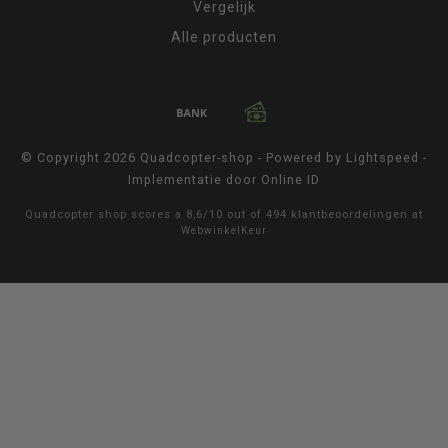
Vergelijk
Alle producten
© Copyright 2026 Quadcopter-shop - Powered by
Lightspeed
-
Implementatie door
Online ID
Quadcopter shop
scores a
8,6
/
10
out of
494
klantbeoordelingen at
WebwinkelKeur