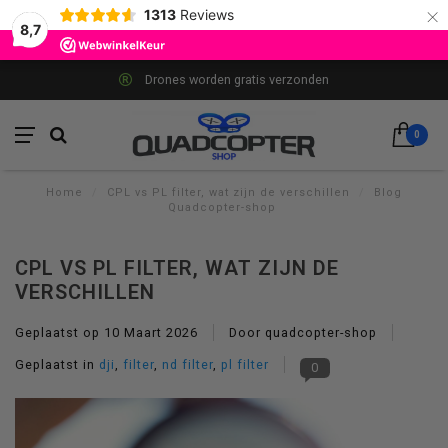
×
1313
Reviews
8,7
Drones worden gratis verzonden
0
Home
/
CPL vs PL filter, wat zijn de verschillen
/
Blog
Quadcopter-shop
CPL VS PL FILTER, WAT ZIJN DE
VERSCHILLEN
Geplaatst op
10 Maart 2026
Door quadcopter-shop
Geplaatst in
dji
,
filter
,
nd filter
,
pl filter
0