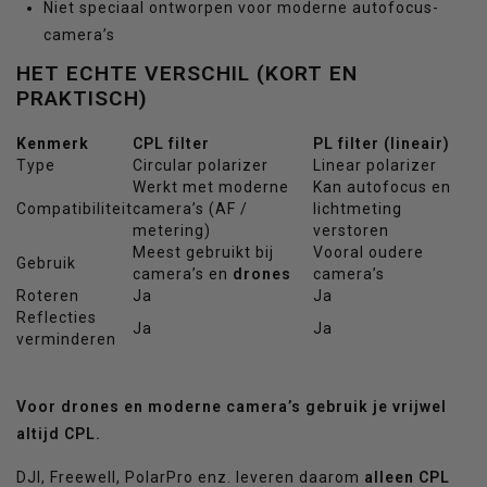
Niet speciaal ontworpen voor moderne autofocus-
camera’s
HET ECHTE VERSCHIL (KORT EN
PRAKTISCH)
Kenmerk
CPL filter
PL filter (lineair)
Type
Circular polarizer
Linear polarizer
Werkt met moderne
Kan autofocus en
Compatibiliteit
camera’s (AF /
lichtmeting
metering)
verstoren
Meest gebruikt bij
Vooral oudere
Gebruik
camera’s en
drones
camera’s
Roteren
Ja
Ja
Reflecties
Ja
Ja
verminderen
Voor drones en moderne camera’s gebruik je vrijwel
altijd CPL.
DJI, Freewell, PolarPro enz. leveren daarom
alleen CPL