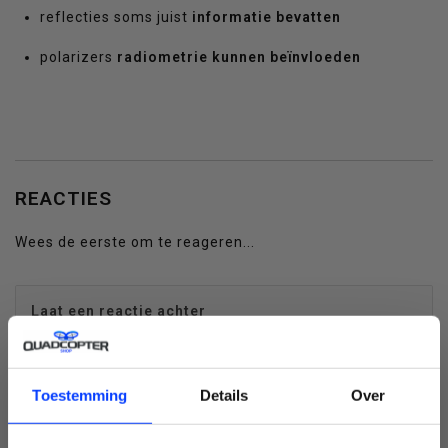
reflecties soms juist
informatie bevatten
polarizers
radiometrie kunnen beïnvloeden
REACTIES
Wees de eerste om te reageren...
Laat een reactie achter
Naam:
*
Toestemming
Details
Over
E-mail:
*