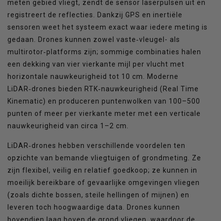
meten gebied vliegt, zendt de sensor laserpulsen uit en
registreert de reflecties. Dankzij GPS en inertiële
sensoren weet het systeem exact waar iedere meting is
gedaan. Drones kunnen zowel vaste‑vleugel- als
multirotor‑platforms zijn; sommige combinaties halen
een dekking van vier vierkante mijl per vlucht met
horizontale nauwkeurigheid tot 10 cm. Moderne
LiDAR‑drones bieden RTK‑nauwkeurigheid (Real Time
Kinematic) en produceren puntenwolken van 100–500
punten of meer per vierkante meter met een verticale
nauwkeurigheid van circa 1–2 cm.
LiDAR‑drones hebben verschillende voordelen ten
opzichte van bemande vliegtuigen of grondmeting. Ze
zijn flexibel, veilig en relatief goedkoop; ze kunnen in
moeilijk bereikbare of gevaarlijke omgevingen vliegen
(zoals dichte bossen, steile hellingen of mijnen) en
leveren toch hoogwaardige data. Drones kunnen
bovendien laag boven de grond vliegen, waardoor de