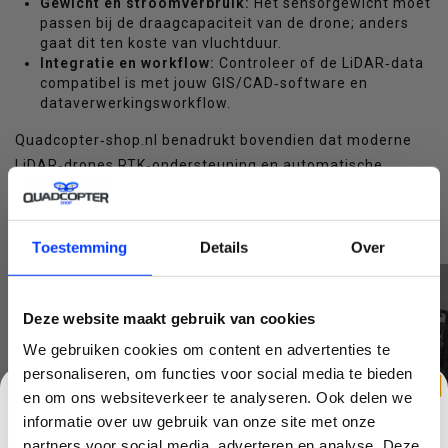
Gewicht en stroomverbruik:
Het sensorgewicht moet
passen bij de draagcapaciteit van de drone; anders
gaat dit ten koste van vluchtduur.
Integratie en workflow:
Controleer of de LiDAR‑data
compatibel is met jouw GIS/CAD‑software en
dataverwerkingsworkflow.
Quadcopter‑shop.nl benadrukt bovendien dat moderne
LiDAR‑drones RTK‑ondersteuning en automatische
vluchtroutes hebben voor consistente dataverzameling.
Kijk bij de aanschaf naar software zoals
DJI Terra
, Pix4D
of Global Mapper die LiDAR‑data efficiënt verwerken.
Toestemming
Details
Over
Deze website maakt gebruik van cookies
We gebruiken cookies om content en advertenties te
personaliseren, om functies voor social media te bieden
en om ons websiteverkeer te analyseren. Ook delen we
informatie over uw gebruik van onze site met onze
partners voor social media, adverteren en analyse. Deze