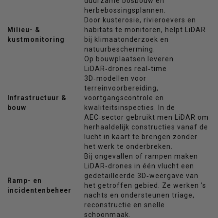
duurzame bosbouw en
herbebossingsplannen.
Door kusterosie, rivieroevers en
Milieu- &
habitats te monitoren, helpt LiDAR
kustmonitoring
bij klimaatonderzoek en
natuurbescherming.
Op bouwplaatsen leveren
LiDAR‑drones real‑time
3D‑modellen voor
terreinvoorbereiding,
Infrastructuur &
voortgangscontrole en
bouw
kwaliteitsinspecties. In de
AEC‑sector gebruikt men LiDAR om
herhaaldelijk constructies vanaf de
lucht in kaart te brengen zonder
het werk te onderbreken.
Bij ongevallen of rampen maken
LiDAR‑drones in één vlucht een
gedetailleerde 3D‑weergave van
Ramp- en
het getroffen gebied. Ze werken ’s
incidentenbeheer
nachts en ondersteunen triage,
reconstructie en snelle
schoonmaak.