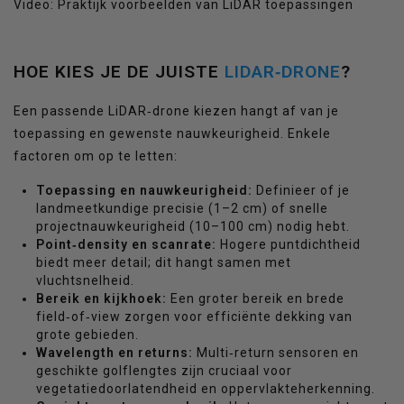
Video: Praktijk voorbeelden van LiDAR toepassingen
HOE KIES JE DE JUISTE
LIDAR‑DRONE
?
Een passende LiDAR‑drone kiezen hangt af van je
toepassing en gewenste nauwkeurigheid. Enkele
factoren om op te letten:
Toepassing en nauwkeurigheid:
Definieer of je
landmeetkundige precisie (1–2 cm) of snelle
projectnauwkeurigheid (10–100 cm) nodig hebt.
Point‑density en scanrate:
Hogere puntdichtheid
biedt meer detail; dit hangt samen met
vluchtsnelheid.
Bereik en kijkhoek:
Een groter bereik en brede
field‑of‑view zorgen voor efficiënte dekking van
grote gebieden.
Wavelength en returns:
Multi‑return sensoren en
geschikte golflengtes zijn cruciaal voor
vegetatiedoorlatendheid en oppervlakteherkenning.