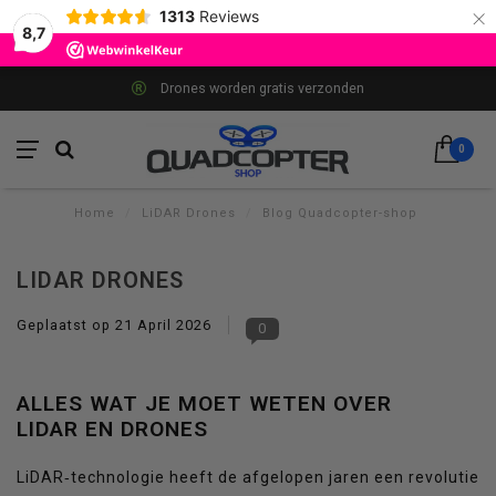
×
1313
Reviews
8,7
Drones worden gratis verzonden
0
Home
/
LiDAR Drones
/
Blog Quadcopter-shop
LIDAR DRONES
Geplaatst op
21 April 2026
0
ALLES WAT JE MOET WETEN OVER
LIDAR EN DRONES
LiDAR‑technologie heeft de afgelopen jaren een revolutie