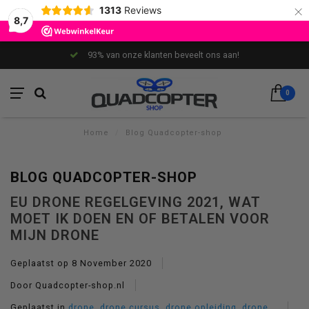
×
1313
Reviews
8,7
93% van onze klanten beveelt ons aan!
0
Home
/
Blog Quadcopter-shop
BLOG QUADCOPTER-SHOP
EU DRONE REGELGEVING 2021, WAT
MOET IK DOEN EN OF BETALEN VOOR
MIJN DRONE
Geplaatst op
8 November 2020
Door Quadcopter-shop.nl
Geplaatst in
drone
,
drone cursus
,
drone opleiding
,
drone