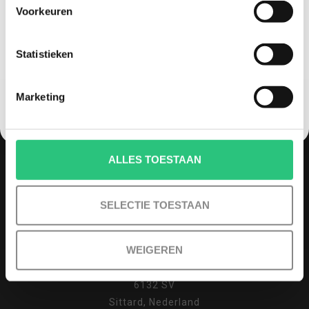
Voorkeuren
Korting graag!
Statistieken
NEE, GEEN VOORDEEL a.u.b.
Marketing
MELD JE AAN VOOR ONZE NIEUWSBRIEF
ALLES TOESTAAN
SELECTIE TOESTAAN
QUADCOPTER-SHOP
Contactgegevens
WEIGEREN
Haagsittarderweg 27
6132 SV
Sittard, Nederland