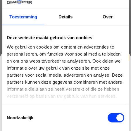
EU
(2)
Toestemming
Details
Over
high end drone
(2)
inklapbare drone
(3)
Deze website maakt gebruik van cookies
mavic mini
(5)
We gebruiken cookies om content en advertenties te
personaliseren, om functies voor social media te bieden
mini 3 pro
(1)
en om ons websiteverkeer te analyseren. Ook delen we
informatie over uw gebruik van onze site met onze
mini drone
(6)
partners voor social media, adverteren en analyse. Deze
partners kunnen deze gegevens combineren met andere
nd filter
(2)
CLAIM KORTING OP JE EERSTE
informatie die u aan ze heeft verstrekt of die ze hebben
quadcopter
(1)
BESTELLING!
verzameld op basis van uw gebruik van hun services.
race drone
(1)
Ontvang je welkomstkorting tot 15 euro.
Toestemmingsselectie
.
Minimale besteding 100 euro
Noodzakelijk
starter
(1)
Email
starters drone
(1)