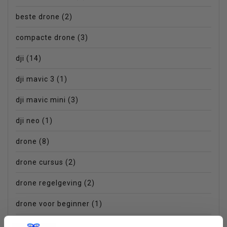
beste drone
(2)
compacte drone
(3)
dji
(14)
dji mavic 3
(1)
dji mavic mini
(3)
dji neo
(1)
drone
(8)
drone cursus
(2)
drone regelgeving
(2)
drone voor beginner
(1)
dronefotografie
(1)