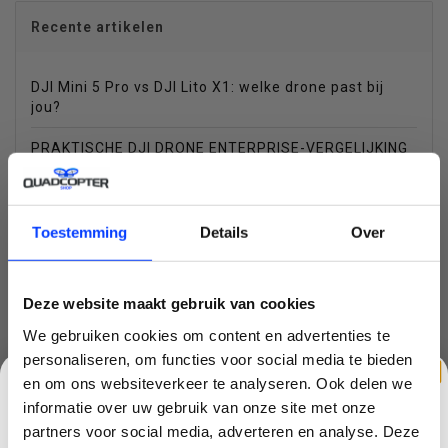
Recente artikelen
DJI Mini 5 Pro vs DJI Lito X1: welke drone past bij
jou?
PRAKTISCHE DJI DRONE ENTERPRISE-VERGELIJKING
VOOR SAR-TEAMS
LiDAR Drones
Toestemming
Details
Over
CPL vs PL filter, wat zijn de verschillen
DJI Dock 3 – Autonome drone-inzet, dag en nacht
Deze website maakt gebruik van cookies
DJI Mavic 4 Pro: Dé High-End Drone voor Creatieve
We gebruiken cookies om content en advertenties te
Pro's
personaliseren, om functies voor social media te bieden
en om ons websiteverkeer te analyseren. Ook delen we
De Jagersdrone: Hoe de DJI Matrice 4T Wilddetectie
informatie over uw gebruik van onze site met onze
en Jacht veranderd
partners voor social media, adverteren en analyse. Deze