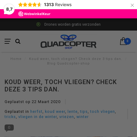
×
1313
Reviews
8,7
Drones worden gratis verzonden
0
Home
/
Koud weer, toch vliegen? Check deze 3 tips dan.
/
Blog Quadcopter-shop
KOUD WEER, TOCH VLIEGEN? CHECK
DEZE 3 TIPS DAN.
Geplaatst op
22 Maart 2020
Geplaatst in
herfst
,
koud weer
,
lente
,
tips
,
toch vliegen
,
tricks
,
vliegen in de winter
,
vriezen
,
winter
0