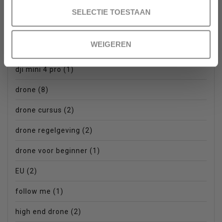
dji
(14)
SELECTIE TOESTAAN
dji mavic 3
(1)
WEIGEREN
dji mavic mini
(3)
dji mini 4 pro
(1)
drone
(8)
drone cursus
(2)
drone regelgeving
(2)
drone voor beginner
(1)
EU
(2)
follow me
(1)
high end drone
(2)