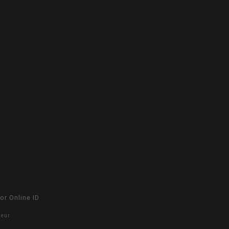
oor
Online ID
Keur