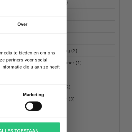
dji mavic mini
(3)
drone
(8)
TE
Over
drone cursus
(2)
drone racen
(1)
drone regelgeving
(2)
 media te bieden en om ons
ze partners voor social
drone voor beginner
(1)
nformatie die u aan ze heeft
EU
(2)
high end drone
(2)
Marketing
inklapbare drone
(3)
mavic 2 pro
(1)
mavic mini
(5)
ALLES TOESTAAN