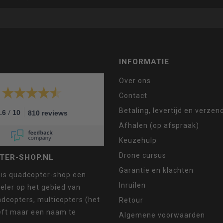
INFORMATIE
Over ons
Contact
Betaling, levertijd en verze
/
.6
10
810 reviews
Afhalen (op afspraak)
Keuzehulp
Drone cursus
TER-SHOP.NL
Garantie en klachten
 is quadcopter-shop een
Inruilen
eler op het gebied van
dcopters, multicopters (het
Retour
eft maar een naam te
Algemene voorwaarden