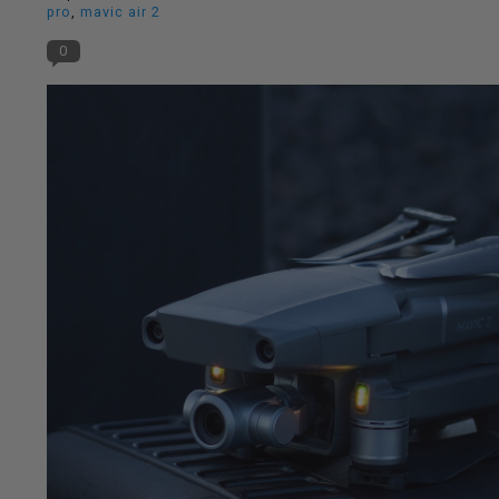
pro
,
mavic air 2
op
0
en
neer
om