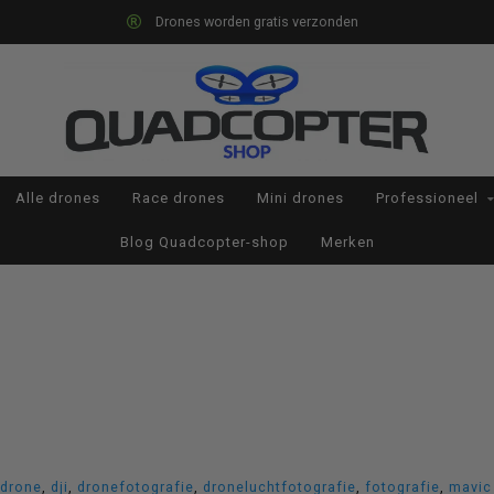
Drones worden gratis verzonden
Alle drones
Race drones
Mini drones
Professioneel
Blog Quadcopter-shop
Merken
 drone
,
dji
,
dronefotografie
,
droneluchtfotografie
,
fotografie
,
mavic