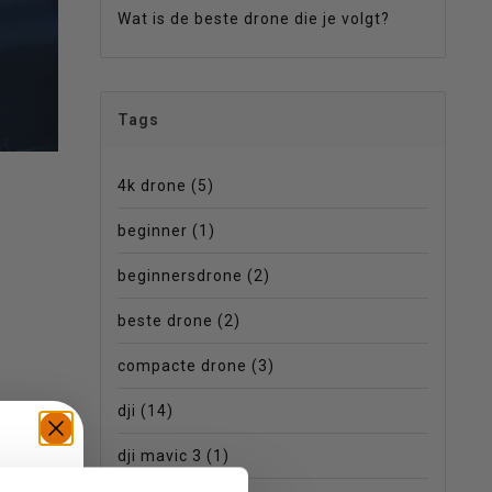
Wat is de beste drone die je volgt?
Tags
4k drone
(5)
beginner
(1)
beginnersdrone
(2)
beste drone
(2)
compacte drone
(3)
dji
(14)
dji mavic 3
(1)