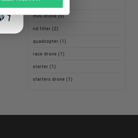
mini 3 pro
(1)
mini drone
(6)
nd filter
(2)
quadcopter
(1)
race drone
(1)
starter
(1)
starters drone
(1)