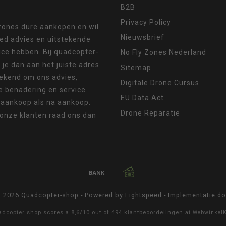
B2B
Privacy Policy
drones dure aankopen en wil
Nieuwsbrief
oed advies en uitstekende
ice hebben. Bij quadcopter-
No Fly Zones Nederland
 je dan aan het juiste adres.
Sitemap
ekend om ons advies,
Digitale Drone Cursus
e benadering en service
EU Data Act
 aankoop als na aankoop.
Drone Reparatie
 onze klanten raad ons dan
t 2026 Quadcopter-shop - Powered by
Lightspeed
- Implementatie d
adcopter shop
scores a
8,6
/
10
out of
494
klantbeoordelingen at
Webwinkel