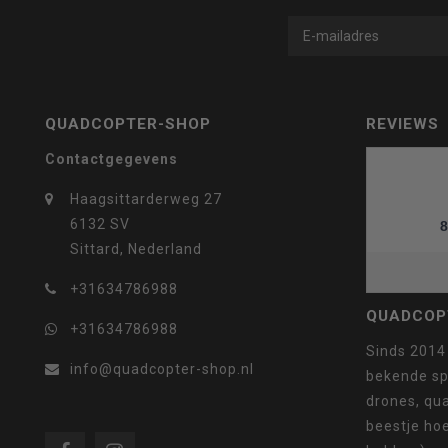
geselecteerde
QUADCOPTER-SHOP
REVIEWS
zoekresultaat
Contactgegevens
Haagsittarderweg 27
6132 SV
8
Sittard, Nederland
te
+31634786988
QUADCOP
+31634786988
Sinds 2014
info@quadcopter-shop.nl
bekende sp
gaan.
drones, qua
beestje ho