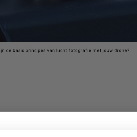
ijn de basis principes van lucht fotografie met jouw drone?