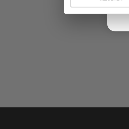
om
naar
het