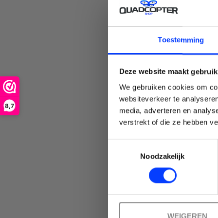
C
selecteren.
Toestemming
Deze website maakt gebruik
We gebruiken cookies om cont
Druk
websiteverkeer te analyseren
8,7
media, adverteren en analys
Emai
verstrekt of die ze hebben v
Toestemmingsselectie
op
Noodzakelijk
Enter
WEIGEREN