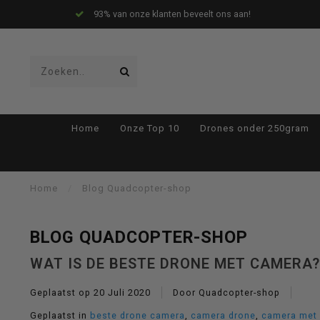
93% van onze klanten beveelt ons aan!
Gebruik
Home
Onze Top 10
Drones onder 250gram
de
Home
/
Blog Quadcopter-shop
BLOG QUADCOPTER-SHOP
pijltjes
WAT IS DE BESTE DRONE MET CAMERA?
Geplaatst op
20 Juli 2020
Door Quadcopter-shop
Geplaatst in
beste drone camera
,
camera drone
,
camera met