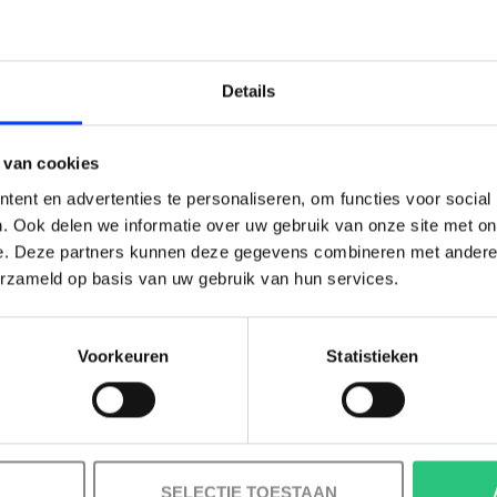
LAIM KORTING OP JE EERS
Details
BESTELLING!
 van cookies
Ontvang je welkomstkorting tot 15 euro.
ent en advertenties te personaliseren, om functies voor social
.
Minimale besteding 100 euro
. Ook delen we informatie over uw gebruik van onze site met on
e. Deze partners kunnen deze gegevens combineren met andere i
l
erzameld op basis van uw gebruik van hun services.
Voorkeuren
Statistieken
Korting graag!
NEE, GEEN VOORDEEL a.u.b.
SELECTIE TOESTAAN