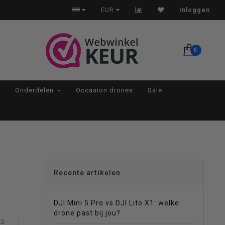
Op werkdagen voor 22:00 besteld, morgen in huis*
EUR
Inloggen
0
Onderdelen
Occasion drones
Sale
Recente artikelen
DJI Mini 5 Pro vs DJI Lito X1: welke
drone past bij jou?
 2