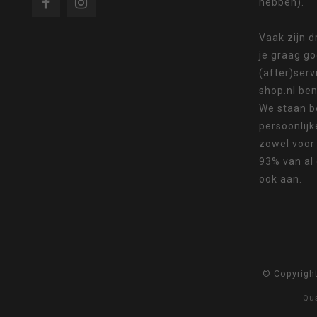
hebben).
Als
Vaak zijn 
je graag g
(after)serv
shop.nl ben
We staan b
u
persoonlijk
zowel voor
93% van al
ook aan.
met
© Copyrigh
aanraaktoetsen
Qu