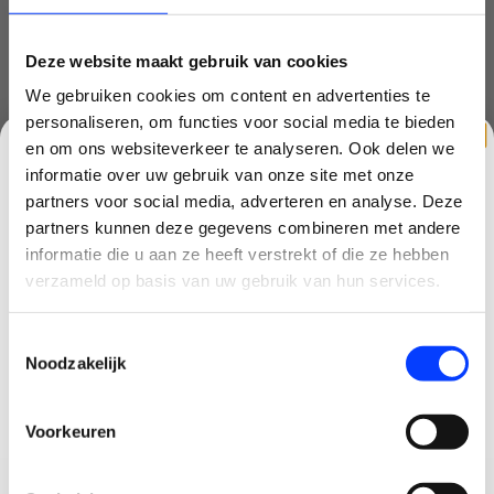
mavic3t
(1)
mini 3 pro
(1)
Deze website maakt gebruik van cookies
We gebruiken cookies om content en advertenties te
mini drone
(6)
personaliseren, om functies voor social media te bieden
en om ons websiteverkeer te analyseren. Ook delen we
nd filter
(2)
informatie over uw gebruik van onze site met onze
quadcopter
(1)
partners voor social media, adverteren en analyse. Deze
partners kunnen deze gegevens combineren met andere
race drone
(1)
CLAIM KORTING OP JE EERSTE
informatie die u aan ze heeft verstrekt of die ze hebben
BESTELLING!
verzameld op basis van uw gebruik van hun services.
starter
(1)
Ontvang je welkomstkorting tot 15 euro.
starters drone
(1)
Toestemmingsselectie
.
Minimale besteding 100 euro
Noodzakelijk
Email
Voorkeuren
Korting graag!