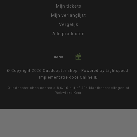
Mijn tickets
Mijn verlanglijst
Vergelijk
Alle producten
© Copyright 2026 Quadcopter-shop - Powered by
Lightspeed
-
Implementatie door
Online ID
Quadcopter shop
scores a
8,6
/
10
out of
494
klantbeoordelingen at
WebwinkelKeur