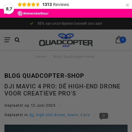
×
1313
Reviews
8,7
93% van onze klanten beveelt ons aan!
0
Home
/
Blog Quadcopter-shop
BLOG QUADCOPTER-SHOP
DJI MAVIC 4 PRO: DÉ HIGH-END DRONE
VOOR CREATIEVE PRO'S
Geplaatst op
12 Juni 2025
Geplaatst in
djj
,
high end drone
,
mavic 4 pro
0