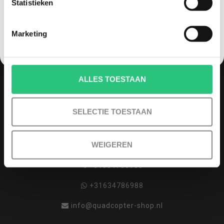
Statistieken
NEE, GEEN VOORDEEL a.u.b.
MELD JE AAN VOOR ONZE NIEUWSBRIEF
Marketing
ALLES TOESTAAN
QUADCOPTER-SHOP
Contactgegevens
SELECTIE TOESTAAN
Haagsittarderweg 27
6132 SV
WEIGEREN
Sittard, Nederland
+31634786988
+31634786988
info@quadcopter-shop.nl