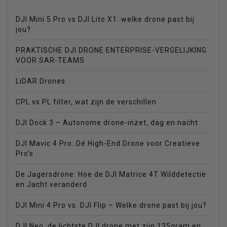
DJI Mini 5 Pro vs DJI Lito X1: welke drone past bij
jou?
PRAKTISCHE DJI DRONE ENTERPRISE-VERGELIJKING
VOOR SAR-TEAMS
LiDAR Drones
CPL vs PL filter, wat zijn de verschillen
DJI Dock 3 – Autonome drone-inzet, dag en nacht
DJI Mavic 4 Pro: Dé High-End Drone voor Creatieve
Pro's
De Jagersdrone: Hoe de DJI Matrice 4T Wilddetectie
en Jacht veranderd
DJI Mini 4 Pro vs. DJI Flip – Welke drone past bij jou?
DJI Neo, de lichtste DJI drone met zijn 135gram en