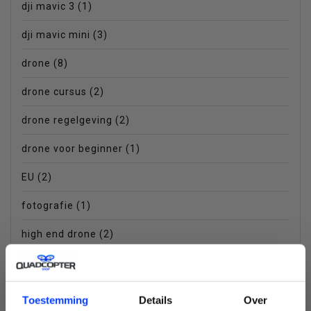
dji mavic 3
(1)
dji mavic mini
(3)
drone
(8)
drone cursus
(2)
drone regelgeving
(2)
drone voor beginner
(1)
EU
(2)
fotografie
(1)
high end drone
(2)
inklapbare drone
(3)
mavic mini
(5)
Toestemming
Details
Over