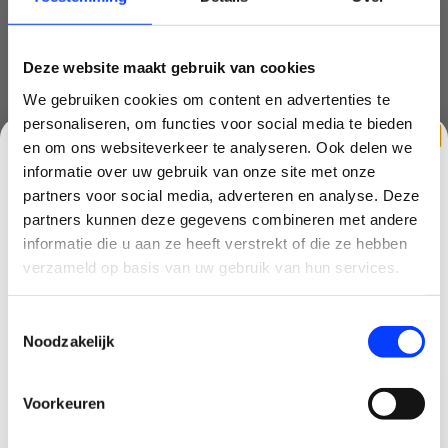
mavic mini
(5)
Deze website maakt gebruik van cookies
mini 3 pro
(1)
We gebruiken cookies om content en advertenties te
mini drone
(6)
personaliseren, om functies voor social media te bieden
en om ons websiteverkeer te analyseren. Ook delen we
nd filter
(2)
informatie over uw gebruik van onze site met onze
partners voor social media, adverteren en analyse. Deze
quadcopter
(1)
partners kunnen deze gegevens combineren met andere
CLAIM KORTING OP JE EERSTE
race drone
(1)
informatie die u aan ze heeft verstrekt of die ze hebben
BESTELLING!
verzameld op basis van uw gebruik van hun services.
starter
(1)
Ontvang je welkomstkorting tot 15 euro.
Toestemmingsselectie
starters drone
(1)
.
Minimale besteding 100 euro
Noodzakelijk
Email
Voorkeuren
Korting graag!