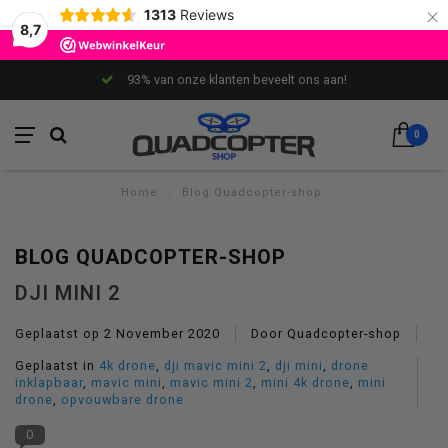
×
1313
Reviews
8,7
93% van onze klanten beveelt ons aan!
0
Home
/
Blog Quadcopter-shop
BLOG QUADCOPTER-SHOP
DJI MINI 2
Geplaatst op
2 November 2020
Door Quadcopter-shop
Geplaatst in
4k drone
,
dji mavic mini 2
,
dji mini
,
drone
inklapbaar
,
mavic mini
,
mavic mini 2
,
mini 4k drone
,
mini
drone
,
opvouwbare drone
0