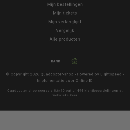
Mijn bestellingen
Mijn tickets
Mijn verlanglijst
Vergelijk
Alle producten
© Copyright 2026 Quadcopter-shop - Powered by
Lightspeed
-
Implementatie door
Online ID
Quadcopter shop
scores a
8,6
/
10
out of
494
klantbeoordelingen at
WebwinkelKeur