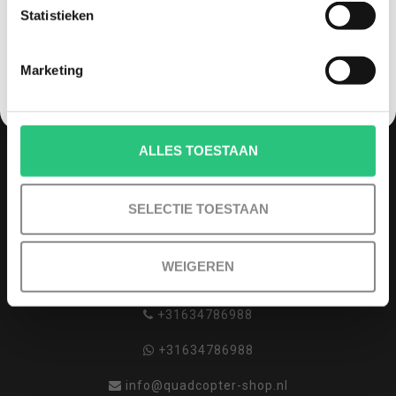
Statistieken
NEE, GEEN VOORDEEL a.u.b.
MELD JE AAN VOOR ONZE NIEUWSBRIEF
Marketing
ALLES TOESTAAN
QUADCOPTER-SHOP
Contactgegevens
SELECTIE TOESTAAN
Haagsittarderweg 27
6132 SV
WEIGEREN
Sittard, Nederland
+31634786988
+31634786988
info@quadcopter-shop.nl