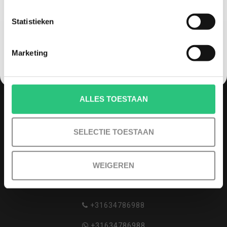
Statistieken
NEE, GEEN VOORDEEL a.u.b.
Marketing
MELD JE AAN VOOR ONZE NIEUWSBRIEF
ALLES TOESTAAN
QUADCOPTER-SHOP
SELECTIE TOESTAAN
Contactgegevens
Haagsittarderweg 27
WEIGEREN
6132 SV
Sittard, Nederland
+31634786988
+31634786988