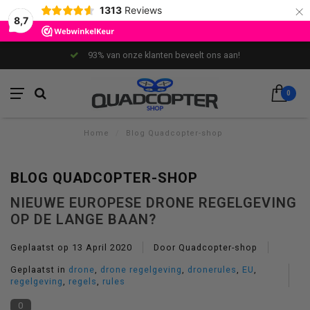
×
1313
Reviews
8,7
93% van onze klanten beveelt ons aan!
0
Home
/
Blog Quadcopter-shop
BLOG QUADCOPTER-SHOP
NIEUWE EUROPESE DRONE REGELGEVING
OP DE LANGE BAAN?
Geplaatst op
13 April 2020
Door Quadcopter-shop
Geplaatst in
drone
,
drone regelgeving
,
dronerules
,
EU
,
regelgeving
,
regels
,
rules
0