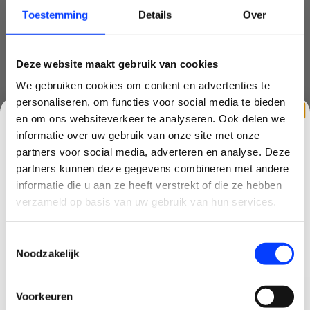
mavic mini
(5)
Toestemming
Details
Over
mini 3 pro
(1)
mini 4
(1)
Deze website maakt gebruik van cookies
We gebruiken cookies om content en advertenties te
mini drone
(6)
personaliseren, om functies voor social media te bieden
nd filter
(2)
en om ons websiteverkeer te analyseren. Ook delen we
informatie over uw gebruik van onze site met onze
quadcopter
(1)
partners voor social media, adverteren en analyse. Deze
partners kunnen deze gegevens combineren met andere
race drone
(1)
CLAIM KORTING OP JE EERSTE
informatie die u aan ze heeft verstrekt of die ze hebben
BESTELLING!
verzameld op basis van uw gebruik van hun services.
starter
(1)
Ontvang je welkomstkorting tot 15 euro.
starters drone
(1)
Toestemmingsselectie
.
Minimale besteding 100 euro
Noodzakelijk
uv filter
(1)
Email
Voorkeuren
Korting graag!