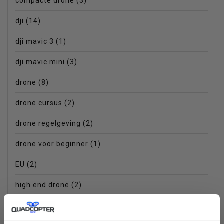
compacte drone
(3)
dji
(14)
dji mavic 3
(1)
dji mavic mini
(3)
drone
(8)
drone cursus
(2)
drone regelgeving
(2)
drone voor beginner
(1)
EU
(2)
high end drone
(2)
inklapbare drone
(3)