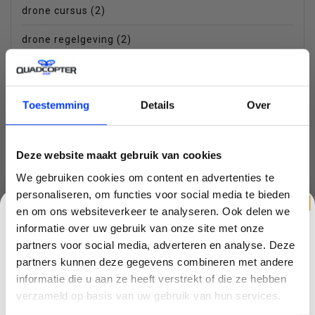
drone cursus
(2)
drone regelgeving
(2)
drone voor beginner
(1)
EU
(2)
Toestemming
Details
Over
filter
(1)
Deze website maakt gebruik van cookies
high end drone
(2)
We gebruiken cookies om content en advertenties te
inklapbare drone
(3)
personaliseren, om functies voor social media te bieden
en om ons websiteverkeer te analyseren. Ook delen we
mavic mini
(5)
informatie over uw gebruik van onze site met onze
mini 3 pro
(1)
partners voor social media, adverteren en analyse. Deze
partners kunnen deze gegevens combineren met andere
mini drone
(6)
CLAIM KORTING OP JE EERSTE
informatie die u aan ze heeft verstrekt of die ze hebben
BESTELLING!
verzameld op basis van uw gebruik van hun services.
nd filter
(2)