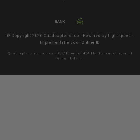
© Copyright 2026 Quadcopter-shop - Powered by
Lightspeed
-
Implementatie door
Online ID
Quadcopter shop
scores a
8,6
/
10
out of
494
klantbeoordelingen at
WebwinkelKeur