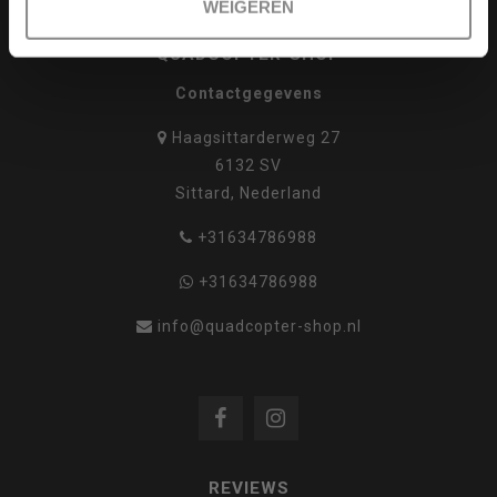
WEIGEREN
QUADCOPTER-SHOP
Contactgegevens
Haagsittarderweg 27
6132 SV
Sittard, Nederland
+31634786988
+31634786988
info@quadcopter-shop.nl
REVIEWS