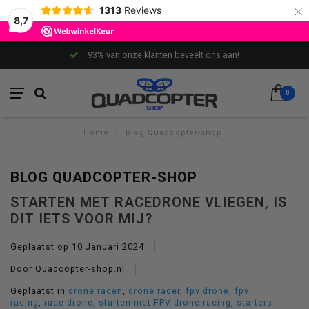
×
1313
Reviews
8,7
93% van onze klanten beveelt ons aan!
0
Home
/
Blog Quadcopter-shop
BLOG QUADCOPTER-SHOP
STARTEN MET RACEDRONE VLIEGEN, IS
DIT IETS VOOR MIJ?
Geplaatst op
10 Januari 2024
Door Quadcopter-shop.nl
Geplaatst in
drone racen
,
drone racer
,
fpv drone
,
fpv
racing
,
race drone
,
starten met FPV drone racing
,
starters