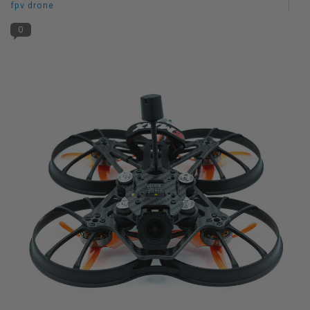
fpv drone
0