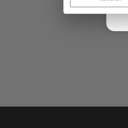
om
naar
het