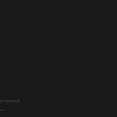
oor
Online ID
Keur