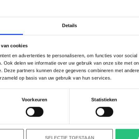
LAIM KORTING OP JE EERS
Details
BESTELLING!
* Verplichte 
 van cookies
Ontvang je welkomstkorting tot 15 euro.
ent en advertenties te personaliseren, om functies voor social
Opsl
.
Minimale besteding 100 euro
. Ook delen we informatie over uw gebruik van onze site met on
e. Deze partners kunnen deze gegevens combineren met andere i
l
erzameld op basis van uw gebruik van hun services.
Voorkeuren
Statistieken
Korting graag!
NEE, GEEN VOORDEEL a.u.b.
SELECTIE TOESTAAN