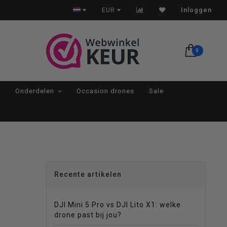
Op werkdagen voor 22:00 besteld, morgen in huis*
EUR
Inloggen
0
Onderdelen
Occasion drones
Sale
Recente artikelen
DJI Mini 5 Pro vs DJI Lito X1: welke
drone past bij jou?