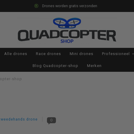
Drones worden gratis verzonden
Alle drones
Race drones
Mini drones
Professioneel
Blog Quadcopter-shop
Merken
opter-shop
tweedehands drone
0