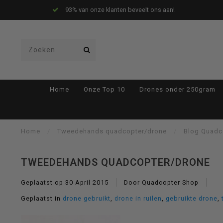
93% van onze klanten beveelt ons aan!
Gebruik
Home
Onze Top 10
Drones onder 250gram
de
Home
/
Tweedehands quadcopter/drone
/
Blog Quadc
TWEEDEHANDS QUADCOPTER/DRONE
pijltjes
Geplaatst op
30 April 2015
Door Quadcopter Shop
Geplaatst in
drone gebruikt
,
drone in ruilen
,
gebruikte drone
,