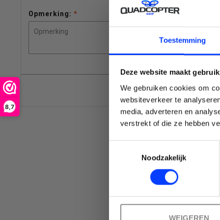
Opmerking:
*
C
selecteren.
Toestemming
Deze website maakt gebruik
We gebruiken cookies om cont
Druk
websiteverkeer te analyseren
8,7
media, adverteren en analys
Emai
verstrekt of die ze hebben v
Toestemmingsselectie
op
Noodzakelijk
Enter
WEIGEREN