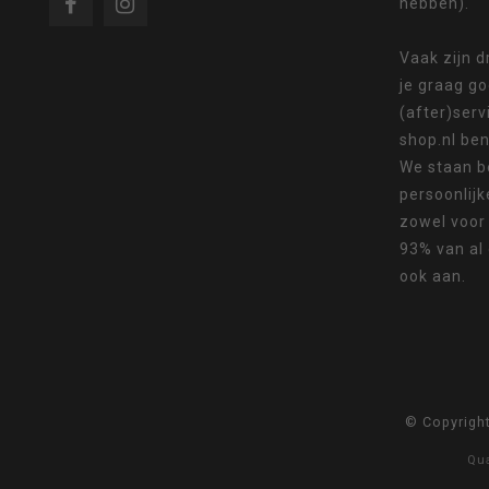
hebben).
Als
Vaak zijn 
je graag g
(after)serv
shop.nl ben
We staan b
u
persoonlijk
zowel voor
93% van al
ook aan.
met
© Copyrigh
aanraaktoetsen
Qu