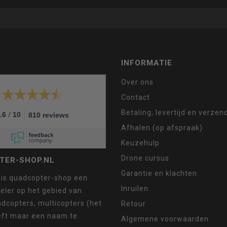
INFORMATIE
Over ons
Contact
Betaling, levertijd en verze
/
.6
10
810 reviews
Afhalen (op afspraak)
Keuzehulp
Drone cursus
TER-SHOP.NL
Garantie en klachten
 is quadcopter-shop een
Inruilen
eler op het gebied van
dcopters, multicopters (het
Retour
eft maar een naam te
Algemene voorwaarden