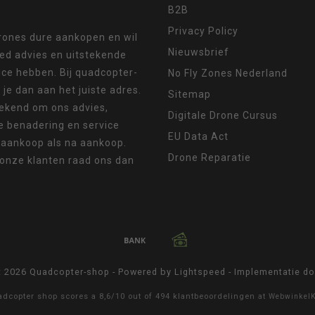
B2B
Privacy Policy
drones dure aankopen en wil
Nieuwsbrief
oed advies en uitstekende
ice hebben. Bij quadcopter-
No Fly Zones Nederland
 je dan aan het juiste adres.
Sitemap
ekend om ons advies,
Digitale Drone Cursus
e benadering en service
EU Data Act
 aankoop als na aankoop.
Drone Reparatie
 onze klanten raad ons dan
t 2026 Quadcopter-shop - Powered by
Lightspeed
- Implementatie d
adcopter shop
scores a
8,6
/
10
out of
494
klantbeoordelingen at
Webwinkel