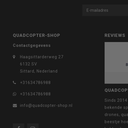
geselecteerde
QUADCOPTER-SHOP
REVIEWS
zoekresultaat
Contactgegevens
Haagsittarderweg 27
6132 SV
8
Sittard, Nederland
te
+31634786988
QUADCOP
+31634786988
Sinds 2014
info@quadcopter-shop.nl
bekende sp
gaan.
drones, qua
beestje ho