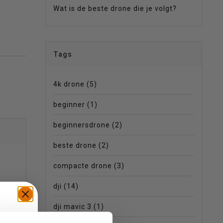
Wat is de beste drone die je volgt?
Tags
4k drone
(5)
beginner
(1)
beginnersdrone
(2)
beste drone
(2)
compacte drone
(3)
dji
(14)
dji mavic 3
(1)