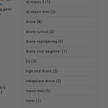
dji mavic 3
(1)
ni
og geen
dji mavic mini
(3)
n
drone
(8)
drone cursus
(2)
drone regelgeving
(2)
drone voor beginner
(1)
EU
(2)
high end drone
(2)
inklapbare drone
(3)
 4/3
mavic mini
(5)
HT
meer
(1)