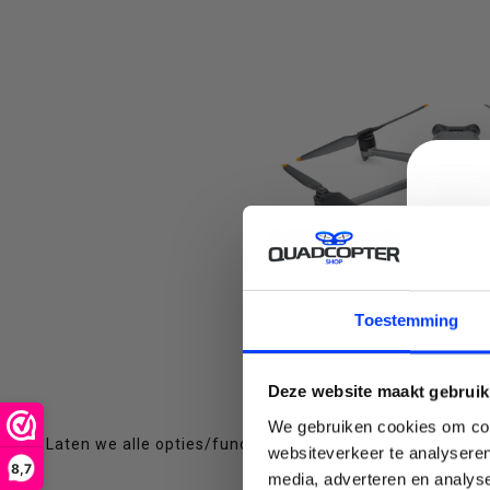
om
naar
C
Toestemming
DJI Mavic 3 pro, de High End
het
Deze website maakt gebruik
We gebruiken cookies om cont
Laten we alle opties/functies bespreken die er zijn bij 
websiteverkeer te analyseren
8,7
media, adverteren en analys