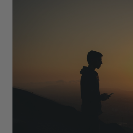
op
en
neer
om