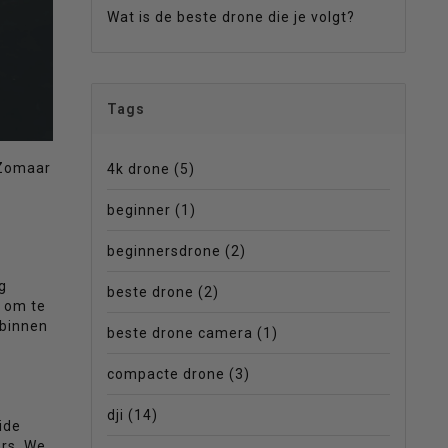
Wat is de beste drone die je volgt?
Tags
 Zomaar
4k drone
(5)
beginner
(1)
beginnersdrone
(2)
g
beste drone
(2)
n om te
binnen
beste drone camera
(1)
compacte drone
(3)
dji
(14)
eide
ers. We