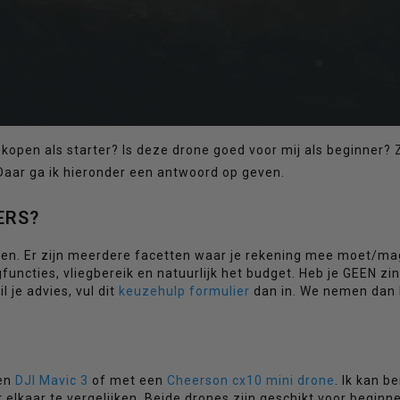
kopen als starter? Is deze drone goed voor mij als beginner?
 Daar ga ik hieronder een antwoord op geven.
ERS?
even. Er zijn meerdere facetten waar je rekening mee moet/ma
functies, vliegbereik en natuurlijk het budget. Heb je GEEN zi
l je advies, vul dit
keuzehulp formulier
dan in. We nemen dan 
een
DJI Mavic 3
of met een
Cheerson cx10 mini drone
. Ik kan b
 elkaar te vergelijken. Beide drones zijn geschikt voor beginn