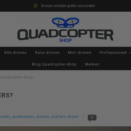
Drones worden gratis verzonden
Alle drones
Race drones
Mini drones
Professioneel
Blog Quadcopter-shop
Merken
 Quadcopter-shop
ERS?
inner
,
quadcopter
,
starter
,
starters drone
0