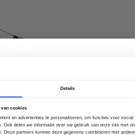
LAIM KORTING OP JE EERS
Details
BESTELLING!
 drone van DJI
 van cookies
Ontvang je welkomstkorting tot 15 euro.
ent en advertenties te personaliseren, om functies voor social
een beginners drone.
.
Minimale besteding 100 euro
. Ook delen we informatie over uw gebruik van onze site met on
e. Deze partners kunnen deze gegevens combineren met andere i