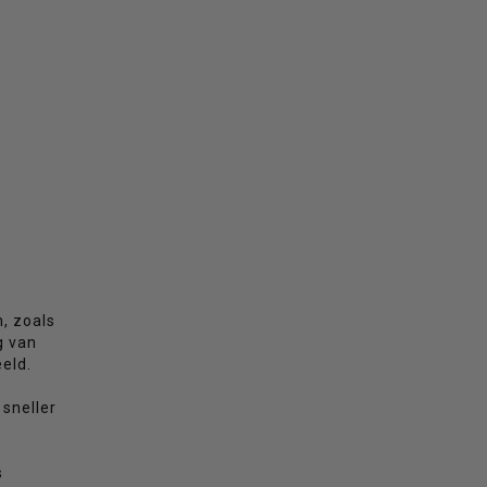
, zoals
g van
eld.
 sneller
s