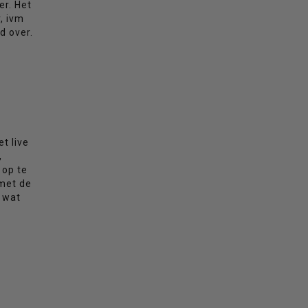
er. Het
, ivm
ld over.
t live
,
 op te
 met de
d wat