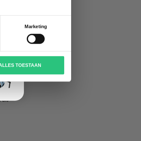
es
 e58
Marketing
maken.
ine
Wil je
elen in
ALLES TOESTAAN
k aan
pan
:
.
n een
 als