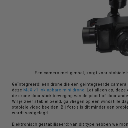
Als
u
Een camera met gimbal, zorgt voor stabiele b
met
Geïntegreerd: een drone die een geïntegreerde camera 
deze
MJX v1 inklapbare mini drone
. Let alleen op, dez
de drone door stick beweging van de piloot of door ande
Wil je zeer stabiel beeld, ga vliegen op een windstille d
stabiele video beelden. Bij foto's is dit minder een pro
wordt vastgelegd.
aanraaktoetsen
Elektronisch gestabiliseerd: van dit type hebben we m