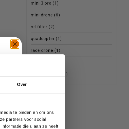
mini 3 pro
(1)
mini drone
(6)
nd filter
(2)
quadcopter
(1)
race drone
(1)
starter
(1)
starters drone
(1)
TE
Over
 media te bieden en om ons
ze partners voor social
nformatie die u aan ze heeft