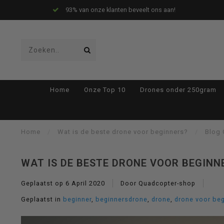
93% van onze klanten beveelt ons aan!
Gebruik
Home
Onze Top 10
Drones onder 250gram
de
Home
/
Wat is de beste drone voor beginners?
/
Blog
WAT IS DE BESTE DRONE VOOR BEGINN
pijltjes
Geplaatst op
6 April 2020
Door Quadcopter-shop
Geplaatst in
beginner
,
beginnersdrone
,
drone
,
drone voor beg