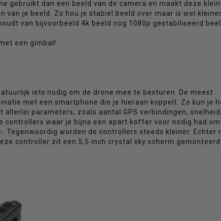
one gebruikt dan een beeld van de camera en maakt deze klein
 van je beeld. Zo hou je stabiel beeld over maar is wel kleiner
houdt van bijvoorbeeld 4k beeld nog 1080p gestabiliseerd bee
 met een gimbal!
 natuurlijk iets nodig om de drone mee te besturen. De meest
inatie met een smartphone die je hieraan koppelt. Zo kun je he
ct allerlei parameters, zoals aantal GPS verbindingen, snelheid
te controllers waar je bijna een apart koffer voor nodig had om
r
. Tegenwoordig worden de controllers steeds kleiner. Echter
eze controller zit een 5,5 inch crystal sky scherm gemonteer