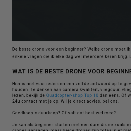
een
beschikbaar
De beste drone voor een beginner? Welke drone moet ik 
enkele vragen die ik elke dag wel meerdere keren krijg.
WAT IS DE BESTE DRONE VOOR BEGINN
resultaat
Hier is niet voor iedereen een zelfde antwoord op te g
houden. Te denken aan camera kwaliteit, vliegduur, vlieg
lezen, bekijk de
Quadcopter-shop Top 10
dan eens. Of wi
24u contact met je op. Wil je direct advies, bel ons.
Goedkoop = duurkoop? Of valt dat best wel mee?
te
Je kan als beginner starten met een dure drone zoals 
drones aanraden, maar beide drones zijn totaal niet met