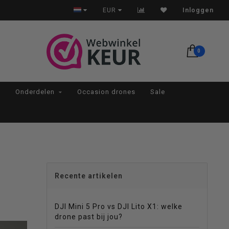
Op werkdagen voor 22:00 besteld, morgen in huis*
EUR
Inloggen
0
Onderdelen
Occasion drones
Sale
Recente artikelen
DJI Mini 5 Pro vs DJI Lito X1: welke
drone past bij jou?